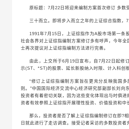
原标题：7月22日将迎来编制方案首次修订 多
三十而立。即将步入而立之年的上证综合指数，7
1991年7月15日，上证综指作为A股市场第
社会各界对上证综指编制方案修订多有呼声，今年全
士再次提议对上证综指编制方法进行完善。
由此，上交所于6月19日宣布，自7月22日起
示(ST、*ST)的股票、延长新股纳入时限、计入科创
“修订上证综指编制方案旨在更充分反映我国多
则。”中国国际经济交流中心经济研究部副部长刘向
投资者有着密切关联，因为这些变化体现出与时俱进
资者有效参照上证综指开展理性投资、价值投资和中
那么，投资者是否了解上证综指编制修订在即?
日就此进行了走访调查。接受记者采访的多数投资者