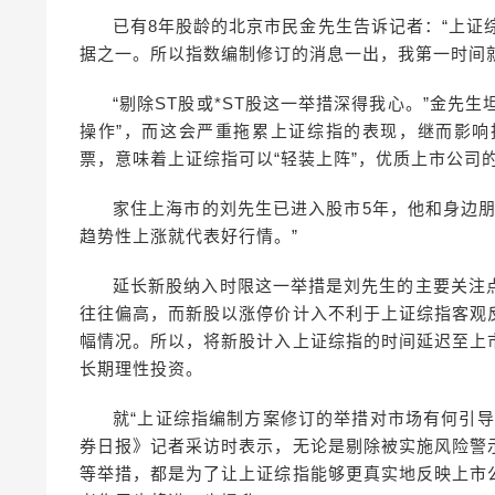
已有8年股龄的北京市民金先生告诉记者：“上证
据之一。所以指数编制修订的消息一出，我第一时间就
“剔除ST股或*ST股这一举措深得我心。”金先
操作”，而这会严重拖累上证综指的表现，继而影
票，意味着上证综指可以“轻装上阵”，优质上市公司
家住上海市的刘先生已进入股市5年，他和身边
趋势性上涨就代表好行情。”
延长新股纳入时限这一举措是刘先生的主要关注
往往偏高，而新股以涨停价计入不利于上证综指客观
幅情况。所以，将新股计入上证综指的时间延迟至上
长期理性投资。
就“上证综指编制方案修订的举措对市场有何引
券日报》记者采访时表示，无论是剔除被实施风险警
等举措，都是为了让上证综指能够更真实地反映上市