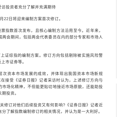
数受访投资者充分了解并充满期待
月22日将迎来编制方案首次修订。
一条股票指数首次发布，且核心编制方法沿用至今。近年来，
国两会期间，包括两会代表委员在内的部分专家和市场人
修订上证综指的编制方案。修订方向包括剔除被实施风险警
板上市证券等。
层次资本市场发展的成效，并体现出我国资本市场新规
东在接受《证券日报》记者采访时认为，上述修订方向与
的市场化精神，不但能更贴切地接近市场原貌，还能助投
长期投资。
相关修订对他们后续投资又有何影响?《证券日报》记者近
充分了解指数编制修订的相关情况，并认为是一大利好。