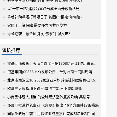
共享单车企业相继倒闭 “共享”模式还能挺多久？
以“一带一路”建设为重点形成全面开放新格局
拿着补助喝酒打牌混日子 贫困户"懒癌"如何治?
农民工工资保障 需要多方面共同发力
青蛙逆袭：氪金风引发“佛系”手游反击？
随机推荐
货基此消彼长：天弘余额宝再缩1308亿元 11位后来者吸金1465亿
银基集团(00886.HK)发布公告：针对公司一间附属清盘呈请聆讯押后
北京市海淀区10.26万家企业月均减轻社保缴费负担4.5亿元
欧洲三大股指均下跌 伦敦股市31日下跌0.15%
小商品体现大担当 为全球经济整体复苏吹响“集结号”
多部门推进养老事业 《意见》提出了6个方面共17条措施
国家邮政局：前11月快递业务量累计完成567.9亿件 同比增25.4%