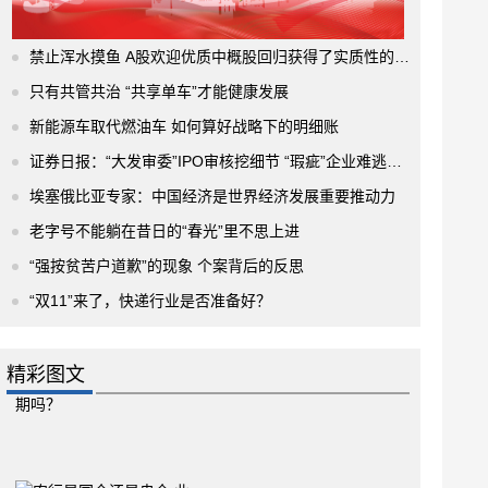
禁止浑水摸鱼 A股欢迎优质中概股回归获得了实质性的进展
只有共管共治 “共享单车”才能健康发展
新能源车取代燃油车 如何算好战略下的明细账
证券日报：“大发审委”IPO审核挖细节 “瑕疵”企业难逃法眼
埃塞俄比亚专家：中国经济是世界经济发展重要推动力
老字号不能躺在昔日的“春光”里不思上进
“强按贫苦户道歉”的现象 个案背后的反思
“双11”来了，快递行业是否准备好？
精彩图文