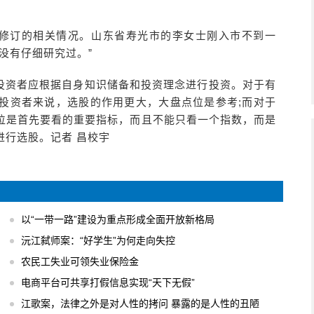
制修订的相关情况。山东省寿光市的李女士刚入市不到一
没有仔细研究过。”
投资者应根据自身知识储备和投资理念进行投资。对于有
投资者来说，选股的作用更大，大盘点位是参考;而对于
位是首先要看的重要指标，而且不能只看一个指数，而是
进行选股。记者 昌校宇
以“一带一路”建设为重点形成全面开放新格局
沅江弑师案：“好学生”为何走向失控
农民工失业可领失业保险金
电商平台可共享打假信息实现“天下无假”
江歌案，法律之外是对人性的拷问 暴露的是人性的丑陋