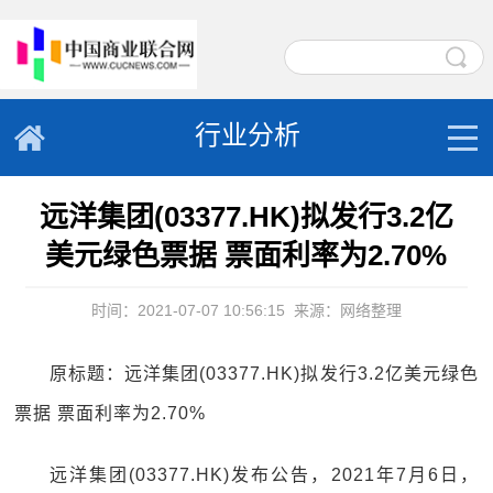
行业分析
远洋集团(03377.HK)拟发行3.2亿
美元绿色票据 票面利率为2.70%
时间：2021-07-07 10:56:15
来源：网络整理
原标题：远洋集团(03377.HK)拟发行3.2亿美元绿色
票据 票面利率为2.70%
远洋集团(03377.HK)发布公告，2021年7月6日，