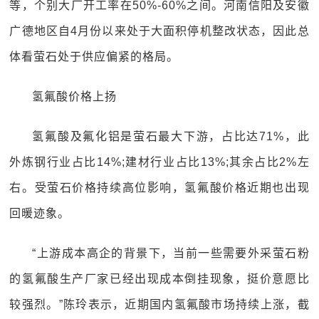
等，个别大厂开工率在50%-60%之间。河南信阳及安徽
广德地区自4月份以来处于大面积停机整改状态，因此总
体看萤石处于供应偏紧的格局。
氢氟酸价格上扬
氢氟酸及氟化铝是萤石最大下游，占比达71%，此
外炼钢行业占比14%;建材行业占比13%;其余占比2%左
右。受萤石价格持续高位影响，氢氟酸价格近期也出现
回暖迹象。
“上游成本高企的背景下，当前一些需要外采萤石粉
的氢氟酸生产厂家已经出现成本倒挂现象，挺价意愿比
较强烈。”陈玲表示，近期国内氢氟酸市场持续上涨，截