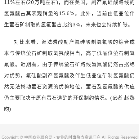
11%左右(20万吨左右)，而在美国，副产氟硅酸路线的
氢氟酸占其表观销量的15.6%。此外，当前由低品位伴
生萤石矿制取的氢氟酸占比约3%，未来也会持续扩张。
对比来看，湿法磷酸副产氟硅酸制氢氟酸的综合成
本与传统萤石矿制取氢氟酸相当，高于低品位萤石制氢
氟酸。近期看，由于传统萤石矿路线氢氟酸仍然占据绝
对优势，氟硅酸副产氢氟酸及伴生低品位矿制氢氟酸仍
然无法撼动萤石资源的优势地位，萤石及氢氟酸的供应
仍主要取决于原有萤石选矿的环保制约情况。(记者 赵黎
昀)
Copyright © 中国商业联合网 - 专业的时事热点资讯门户 All Rights Reserved