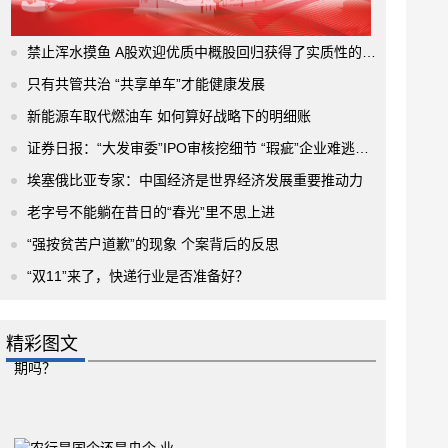
禁止浑水摸鱼 A股欢迎优质中概股回归获得了实质性的进展
只有共管共治 “共享单车”才能健康发展
新能源车取代燃油车 如何算好战略下的明细账
证券日报：“大发审委”IPO审核挖细节 “瑕疵”企业难逃法眼
埃塞俄比亚专家：中国经济是世界经济发展重要推动力
老字号不能躺在昔日的“春光”里不思上进
“强按贫苦户道歉”的现象 个案背后的反思
“双11”来了，快递行业是否准备好？
精彩图文