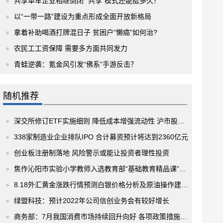
共享单车企业相继倒闭 “共享”模式还能挺多久？
以“一带一路”建设为重点形成全面开放新格局
拿着补助喝酒打牌混日子 贫困户"懒癌"如何治?
农民工工资保障 需要多方面共同发力
青蛙逆袭：氪金风引发“佛系”手游反击？
随机推荐
深交所修订ETF实施细则 降低成本增强流动性 沪市股票现金替代”模式
338家制造业企业排队IPO 合计募资预计将达到2360亿元
创业板注册制落地 风险警示或能让投资者理性投资
焦作沁阳市实验小学教师入选教育部“基础教育精品课”名单
8.18外汇黄金涨跌行情预测白银价格分析及原油操作建议来了
绿盟科技：预计2022年公司信创业务会有较好增长
商务部：7月我国消费市场持续回升向好 各项政策措施发力见效