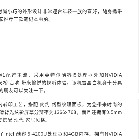
时尚小巧的外形设计非常迎合年轻一族的喜好，随身携带
大家推荐三款笔记本电脑。
W1配置主流，采用英特尔酷睿i5处理器外加NVIDIA
彩屏与安桥 音响 带来愉悦的视听体验。该机雪晶白机身十分具
欢的朋友可以关注一下。
光膜内转印工艺，搭配 简约 线型纹理面板，为您带来时尚的
清背光炫彩屏幕分辨率为1366x768，而且还拥有9.5mm
搭配 现代 家居风格。
ntel 酷睿i5-4200U处理器和4GB内存。拥有NVIDIA