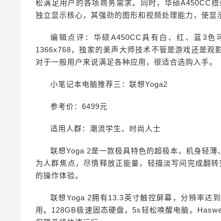
松满足用户的各项商务需求。同时，华硕A450CC搭载了拥有
独立显示核心，其强劲的图形和视频处理能力，使显
编辑点评：华硕A450CC具有白、红、蓝3
1366x768，独家的美声大师技术不管是游戏还
对于一般用户来说满足各种应用，很适合选购入手。
小笔记本电脑推荐三：联想Yoga2
参考价：6499元
适用人群：潮流学生、时尚人士
联想Yoga 2是一款极具特色的超极本，机身
为人群焦点，尽情释放正能量，轻描淡写间完成翻转
的操作体验。
联想Yoga 2拥有13.3英寸触控屏幕，分辨率达
用。128GB极速固态硬盘，5s轻松唤醒电脑。Haswell架