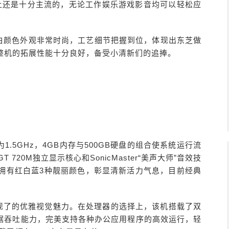
盘，性能上还是十分主流的，无论工作娱乐游戏影音均可以轻松应
雪晶白颜色外观非常时尚，工艺细节把握到位，体现出东芝做
整机的拓展性能十分良好，备受小清新们的追捧。
1.5GHz，4GB内存与500GB硬盘的组合使系统运行流
T 720M独立显示核心和SonicMaster“美声大师”音效技
拥有红白蓝3种靓丽颜色，彰显清新活力气息，目前经典
展现了的优雅视觉魅力。在处理器的选择上，该机搭载了双
度和数据吞吐能力，完美支持各种办公应用程序的高效运行，轻