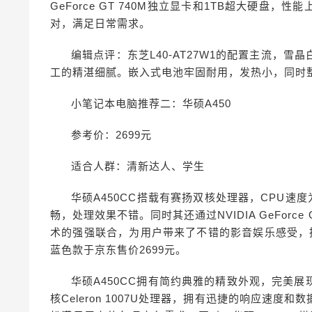
GeForce GT 740M独立显卡和1TB超大硬
对，满足日常需求。
编辑点评：东芝L40-AT27W1的配置主流，
工的精湛细腻。嵌入式电池牢固耐用，发热小，同时
小笔记本电脑推荐二：华硕A450
参考价：2699元
适合人群：清新达人、学生
华硕A450CC搭载有赛扬双核处理器，CPU速度为
畅，处理效果不错。同时其还通过NVIDIA GeForce G
术的强强联合，为用户带来了不错的影音娱乐感受，
蓝色款于京东售价2699元。
华硕A450CC拥有简约典雅的精致外观，完美
核Celeron 1007U处理器，拥有迅捷的响应速