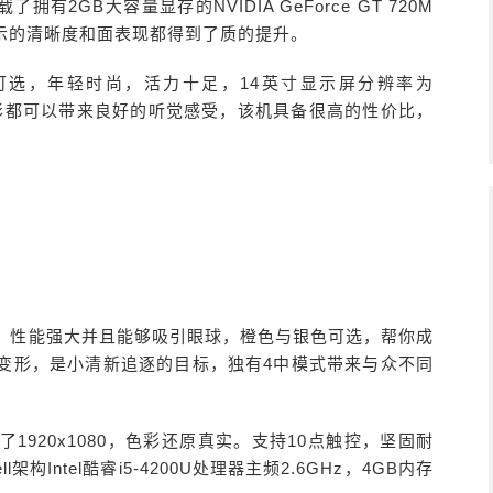
2GB大容量显存的NVIDIA GeForce GT 720M
示的清晰度和面表现都得到了质的提升。
色可选，年轻时尚，活力十足，14英寸显示屏分辨率为
是观影都可以带来良好的听觉感受，该机具备很高的性价比，
轻薄、性能强大并且能够吸引眼球，橙色与银色可选，帮你成
变形，是小清新追逐的目标，独有4中模式带来与众不同
到了1920x1080，色彩还原真实。支持10点触控，坚固耐
构Intel酷睿i5-4200U处理器主频2.6GHz，4GB内存