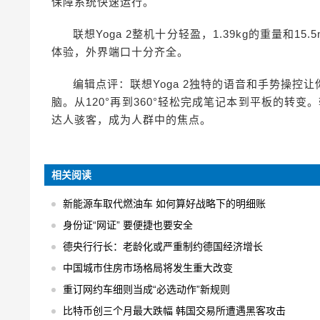
保障系统快速运行。
联想Yoga 2整机十分轻盈，1.39kg的重量和
体验，外界端口十分齐全。
编辑点评：联想Yoga 2独特的语音和手势操
脑。从120°再到360°轻松完成笔记本到平板的转
达人骇客，成为人群中的焦点。
相关阅读
新能源车取代燃油车 如何算好战略下的明细账
身份证“网证” 要便捷也要安全
德央行行长：老龄化或严重制约德国经济增长
中国城市住房市场格局将发生重大改变
重订网约车细则当成“必选动作”新规则
比特币创三个月最大跌幅 韩国交易所遭遇黑客攻击