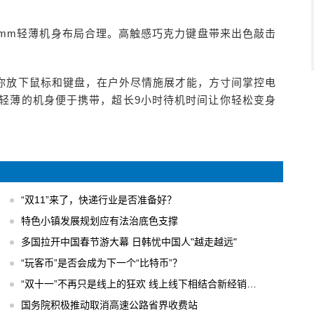
15.5mm轻薄机身布局合理。高触感巧克力键盘带来出色敲击
控让你放下鼠标和键盘，在户外尽情施展才能，方寸间掌控电
变。轻薄的机身便于携带，超长9小时待机时间让你轻松变身
“双11”来了，快递行业是否准备好？
特色小镇发展规划应有法治底色支撑
多国拉开中国春节游大幕 日韩忧中国人"越走越远"
“玩客币”是否会成为下一个“比特币”？
“双十一”不再只是线上的狂欢 线上线下相结合新经销模式
国务院积极推动取消高速公路省界收费站