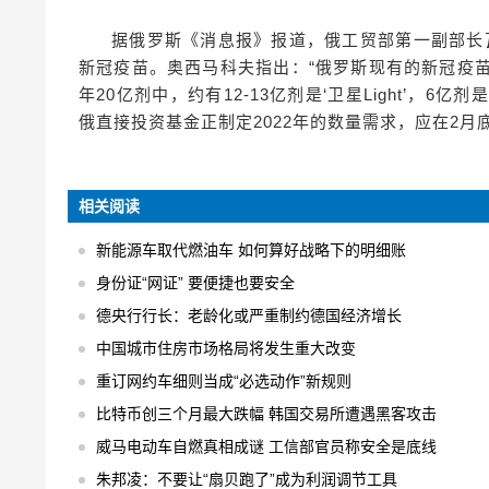
据俄罗斯《消息报》报道，俄工贸部第一副部长
新冠疫苗。奥西马科夫指出：“俄罗斯现有的新冠疫
年20亿剂中，约有12-13亿剂是‘卫星Light’，6
俄直接投资基金正制定2022年的数量需求，应在2月
相关阅读
新能源车取代燃油车 如何算好战略下的明细账
身份证“网证” 要便捷也要安全
德央行行长：老龄化或严重制约德国经济增长
中国城市住房市场格局将发生重大改变
重订网约车细则当成“必选动作”新规则
比特币创三个月最大跌幅 韩国交易所遭遇黑客攻击
威马电动车自燃真相成谜 工信部官员称安全是底线
朱邦凌：不要让“扇贝跑了”成为利润调节工具