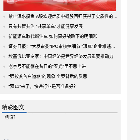
禁止浑水摸鱼 A股欢迎优质中概股回归获得了实质性的进展
只有共管共治 “共享单车”才能健康发展
新能源车取代燃油车 如何算好战略下的明细账
证券日报：“大发审委”IPO审核挖细节 “瑕疵”企业难逃法眼
埃塞俄比亚专家：中国经济是世界经济发展重要推动力
老字号不能躺在昔日的“春光”里不思上进
“强按贫苦户道歉”的现象 个案背后的反思
“双11”来了，快递行业是否准备好？
精彩图文