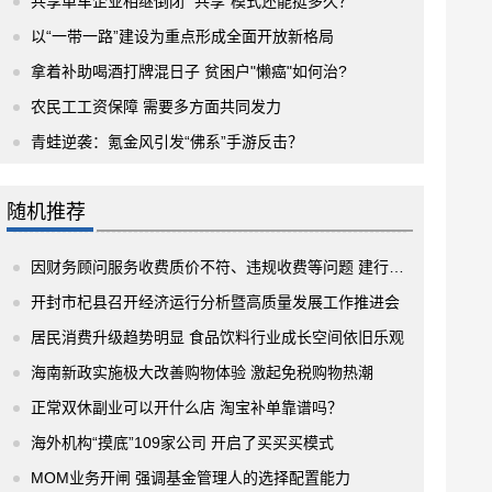
共享单车企业相继倒闭 “共享”模式还能挺多久？
以“一带一路”建设为重点形成全面开放新格局
拿着补助喝酒打牌混日子 贫困户"懒癌"如何治?
农民工工资保障 需要多方面共同发力
青蛙逆袭：氪金风引发“佛系”手游反击？
随机推荐
因财务顾问服务收费质价不符、违规收费等问题 建行三家分支机构一连遭罚185万元
开封市杞县召开经济运行分析暨高质量发展工作推进会
居民消费升级趋势明显 食品饮料行业成长空间依旧乐观
海南新政实施极大改善购物体验 激起免税购物热潮
正常双休副业可以开什么店 淘宝补单靠谱吗？
海外机构“摸底”109家公司 开启了买买买模式
MOM业务开闸 强调基金管理人的选择配置能力