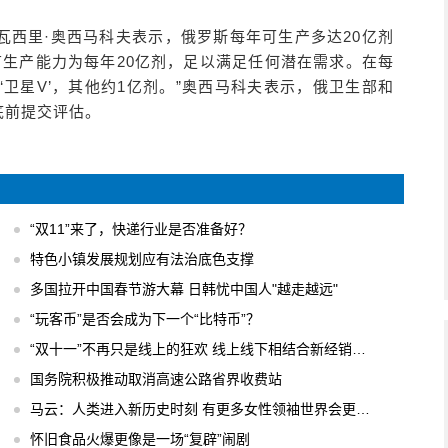
瓦西里·奥西马科夫表示，俄罗斯每年可生产多达20亿剂
苗生产能力为每年20亿剂，足以满足任何潜在需求。在每
亿剂是‘卫星V’，其他约1亿剂。”奥西马科夫表示，俄卫生部和
底前提交评估。
“双11”来了，快递行业是否准备好？
特色小镇发展规划应有法治底色支撑
多国拉开中国春节游大幕 日韩忧中国人"越走越远"
“玩客币”是否会成为下一个“比特币”？
“双十一”不再只是线上的狂欢 线上线下相结合新经销模式
国务院积极推动取消高速公路省界收费站
马云：人类进入新历史时刻 有更多女性领袖世界会更美好
怀旧食品火爆更像是一场“复辟”闹剧