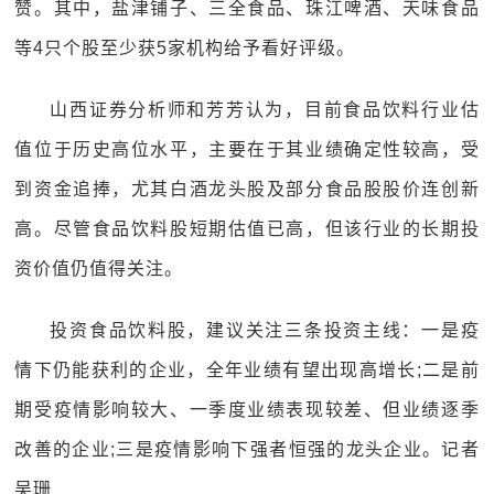
赞。其中，盐津铺子、三全食品、珠江啤酒、天味食品
等4只个股至少获5家机构给予看好评级。
山西证券分析师和芳芳认为，目前食品饮料行业估
值位于历史高位水平，主要在于其业绩确定性较高，受
到资金追捧，尤其白酒龙头股及部分食品股股价连创新
高。尽管食品饮料股短期估值已高，但该行业的长期投
资价值仍值得关注。
投资食品饮料股，建议关注三条投资主线：一是疫
情下仍能获利的企业，全年业绩有望出现高增长;二是前
期受疫情影响较大、一季度业绩表现较差、但业绩逐季
改善的企业;三是疫情影响下强者恒强的龙头企业。记者
吴珊