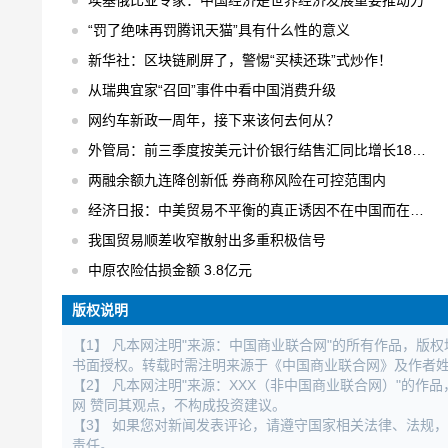
埃塞俄比亚专家：中国经济是世界经济发展重要推动力
“罚了绝味再罚腾讯天猫”具有什么性的意义
新华社：区块链刷屏了，警惕“买椟还珠”式炒作！
从瑞典宜家“召回”事件中看中国消费升级
网约车新政一周年，接下来该何去何从？
外管局：前三季度按美元计价银行结售汇同比增长18% 结售汇逆差下降75%
两融余额九连降创新低 券商称风险在可控范围内
经济日报：中美贸易不平衡的真正诱因不在中国而在美国
我国贸易顺差收窄散射出多重积极信号
中原农险估损金额 3.8亿元
版权说明
【1】 凡本网注明"来源：中国商业联合网"的所有作品，版
书面授权。转载时需注明来源于《中国商业联合网》及作者
【2】 凡本网注明"来源：XXX（非中国商业联合网）"的
网 赞同其观点，不构成投资建议。
【3】 如果您对新闻发表评论，请遵守国家相关法律、法规
责任。