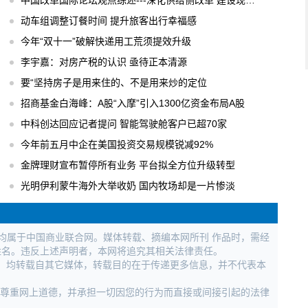
中国改革国际论坛观点综述---深化供给侧改革 建设现代化经济体系
动车组调整订餐时间 提升旅客出行幸福感
今年“双十一”破解快递用工荒须提效升级
李宇嘉：对房产税的认识 亟待正本清源
要“坚持房子是用来住的、不是用来炒的定位
招商基金白海峰：A股“入摩”引入1300亿资金布局A股
中科创达回应记者提问 智能驾驶舱客户已超70家
今年前五月中企在美国投资交易规模锐减92%
金牌理财宣布暂停所有业务 平台拟全方位升级转型
光明伊利蒙牛海外大举收奶 国内牧场却是一片惨淡
权均属于中国商业联合网。媒体转载、摘编本网所刊 作品时，需经
姓名。违反上述声明者，本网将追究其相关法律责任。
作品，均转载自其它媒体，转载目的在于传递更多信息，并不代表本
，尊重网上道德，并承担一切因您的行为而直接或间接引起的法律