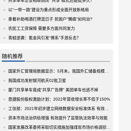
共享单车企业相继倒闭 “共享”模式还能挺多久？
以“一带一路”建设为重点形成全面开放新格局
拿着补助喝酒打牌混日子 贫困户"懒癌"如何治?
农民工工资保障 需要多方面共同发力
青蛙逆袭：氪金风引发“佛系”手游反击？
随机推荐
国家外汇管理局数据显示：5月末，我国外汇储备规模为31017亿美元
我国成功发射银河航天02批卫星
厦门共享单车竟成“共享广告牌” 美团单车也逃不掉
恩捷股份股权激励计划：2022年营收增长率不低于150%
工信部：2021年初步建立网络数据安全标准体系 有效保护用户合法权益
资本市场法治供给增强 有效提升了监管执法效率与效能
国家发展改革委将采取切实措施加强煤炭市场价格调控监管