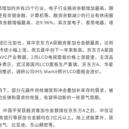
额增加的共有25个行业，电子行业融资余额增加最高，期
业还有非银金融、计算机等。融资余额减少的行业有休闲服
余额增幅最高，达9.96%，其次是电子、家用电器，增
客超亿元加仓，其中京东方A获融资客加仓金额最高，达到
股价持续小幅上涨，周五盘中创下一年来新高。京东方A是国
AVC产业数据，2月LCD电视面板价格上涨提速，主流品
证券表示，武汉是国内LCD面板生产重镇，京东方A、华星
，调研公司IHS Markit预计LCD面板会涨价。
响下，部分元器件供给端受到冲击叠加补库存的需求，被
的反弹和需求的恢复，有望带动新的一轮景气周期。
，中国平安获融资客加仓金额排在京东方A之后，中信证
商银行等获加仓金额均在2亿元以上。除上述股票外，获
电气、比亚迪、东山精密等。