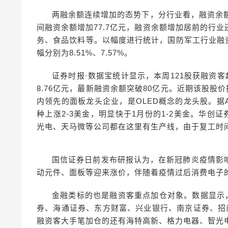
两融余额连续增加的态势下，分行业看，融资余
间融资余额增加77.7亿元，融资余额增加居前的行
务、食品饮料等。以幅度进行统计，国防军工行业融资
幅分别为8.51%、7.57%。
证券时报·数据宝统计显示，本周121股获融资
8.76亿元，最新融资余额突破80亿元。近期该股
内领先的面板龙头企业，是OLED概念的龙头股。据
种上涨2-3美金，明显快于1月份的1-2美金。华创
光电、天马微等公司都在这里有生产线，由于复工时间推迟
国信证券日前发布研报认为，在新冠肺炎疫情影
动元件、面板等迎来涨价，伴随着疫情过后消费电子
金融类标的也是融资客重点加仓对象。数据显示
券、海通证券、东方财富、兴业银行、南京证券、招
融资客大手笔加仓的还有海特高新、格力电器、智光