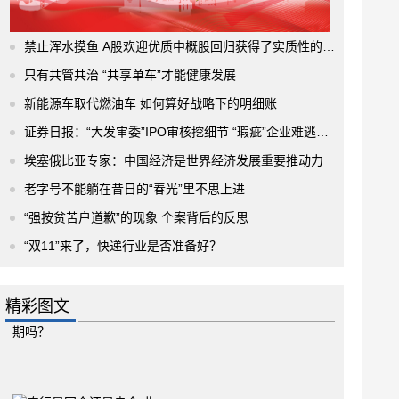
禁止浑水摸鱼 A股欢迎优质中概股回归获得了实质性的进展
只有共管共治 “共享单车”才能健康发展
新能源车取代燃油车 如何算好战略下的明细账
证券日报：“大发审委”IPO审核挖细节 “瑕疵”企业难逃法眼
埃塞俄比亚专家：中国经济是世界经济发展重要推动力
老字号不能躺在昔日的“春光”里不思上进
“强按贫苦户道歉”的现象 个案背后的反思
“双11”来了，快递行业是否准备好？
精彩图文