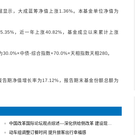
数据显示，大成蓝筹净值上涨1.36%。本基金单位净值为
.35%，近一年上涨40.82%，基金成立以来累计上涨
30.0%×中债-综合指数+70.0%×天相指数天相280。
元，报告期净值增长率为17.12%，报告期末基金份额总额为
中国改革国际论坛观点综述---深化供给侧改革 建设现代化经济体系
动车组调整订餐时间 提升旅客出行幸福感