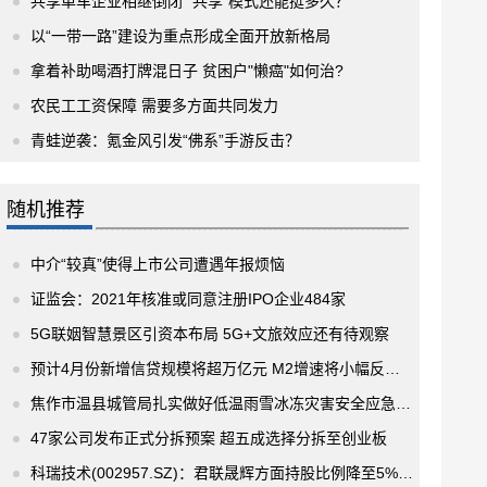
共享单车企业相继倒闭 “共享”模式还能挺多久？
以“一带一路”建设为重点形成全面开放新格局
拿着补助喝酒打牌混日子 贫困户"懒癌"如何治?
农民工工资保障 需要多方面共同发力
青蛙逆袭：氪金风引发“佛系”手游反击？
随机推荐
中介“较真”使得上市公司遭遇年报烦恼
证监会：2021年核准或同意注册IPO企业484家
5G联姻智慧景区引资本布局 5G+文旅效应还有待观察
预计4月份新增信贷规模将超万亿元 M2增速将小幅反弹至8.5%
焦作市温县城管局扎实做好低温雨雪冰冻灾害安全应急工作
47家公司发布正式分拆预案 超五成选择分拆至创业板
科瑞技术(002957.SZ)：君联晟辉方面持股比例降至5%以下 通过集中竞价方式减持