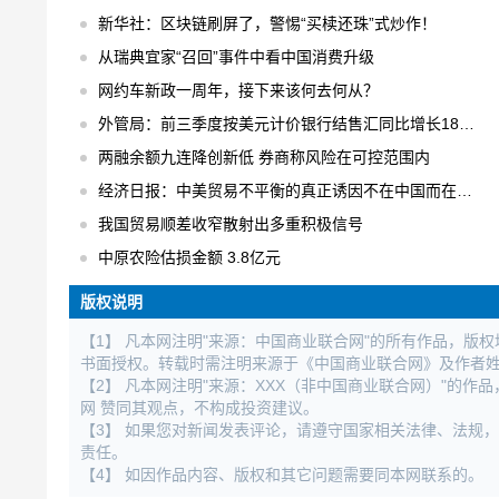
新华社：区块链刷屏了，警惕“买椟还珠”式炒作！
从瑞典宜家“召回”事件中看中国消费升级
网约车新政一周年，接下来该何去何从？
外管局：前三季度按美元计价银行结售汇同比增长18% 结售汇逆差下降75%
两融余额九连降创新低 券商称风险在可控范围内
经济日报：中美贸易不平衡的真正诱因不在中国而在美国
我国贸易顺差收窄散射出多重积极信号
中原农险估损金额 3.8亿元
版权说明
【1】 凡本网注明"来源：中国商业联合网"的所有作品，版
书面授权。转载时需注明来源于《中国商业联合网》及作者
【2】 凡本网注明"来源：XXX（非中国商业联合网）"的
网 赞同其观点，不构成投资建议。
【3】 如果您对新闻发表评论，请遵守国家相关法律、法规
责任。
【4】 如因作品内容、版权和其它问题需要同本网联系的。