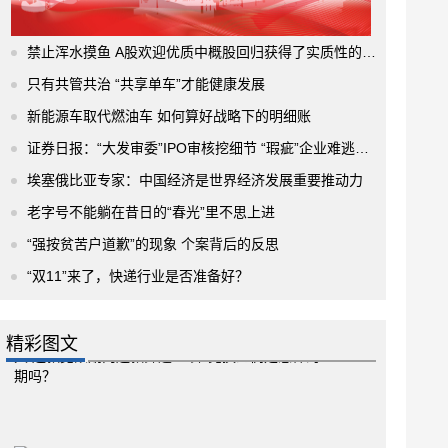
禁止浑水摸鱼 A股欢迎优质中概股回归获得了实质性的进展
只有共管共治 “共享单车”才能健康发展
新能源车取代燃油车 如何算好战略下的明细账
证券日报：“大发审委”IPO审核挖细节 “瑕疵”企业难逃法眼
埃塞俄比亚专家：中国经济是世界经济发展重要推动力
老字号不能躺在昔日的“春光”里不思上进
“强按贫苦户道歉”的现象 个案背后的反思
“双11”来了，快递行业是否准备好？
精彩图文