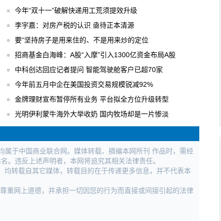
今年“双十一”破解快递用工荒须提效升级
李宇嘉：对房产税的认识 亟待正本清源
要“坚持房子是用来住的、不是用来炒的定位
招商基金白海峰：A股“入摩”引入1300亿资金布局A股
中科创达回应记者提问 智能驾驶舱客户已超70家
今年前五月中企在美国投资交易规模锐减92%
金牌理财宣布暂停所有业务 平台拟全方位升级转型
光明伊利蒙牛海外大举收奶 国内牧场却是一片惨淡
权均属于中国商业联合网。媒体转载、摘编本网所刊 作品时，需经
姓名。违反上述声明者，本网将追究其相关法律责任。
作品，均转载自其它媒体，转载目的在于传递更多信息，并不代表本
，尊重网上道德，并承担一切因您的行为而直接或间接引起的法律