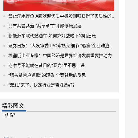
禁止浑水摸鱼 A股欢迎优质中概股回归获得了实质性的进展
只有共管共治 “共享单车”才能健康发展
新能源车取代燃油车 如何算好战略下的明细账
证券日报：“大发审委”IPO审核挖细节 “瑕疵”企业难逃法眼
埃塞俄比亚专家：中国经济是世界经济发展重要推动力
老字号不能躺在昔日的“春光”里不思上进
“强按贫苦户道歉”的现象 个案背后的反思
“双11”来了，快递行业是否准备好？
精彩图文