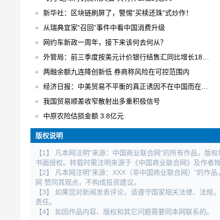
新华社：区块链刷屏了，警惕“买椟还珠”式炒作！
从瑞典宜家“召回”事件中看中国消费升级
网约车新政一周年，接下来该何去何从？
外管局：前三季度按美元计价银行结售汇同比增长18% 结售汇逆差下降75%
两融余额九连降创新低 券商称风险在可控范围内
经济日报：中美贸易不平衡的真正诱因不在中国而在美国
我国贸易顺差收窄散射出多重积极信号
中原农险估损金额 3.8亿元
版权说明
【1】 凡本网注明"来源：中国商业联合网"的所有作品，版
书面授权。转载时需注明来源于《中国商业联合网》及作者
【2】 凡本网注明"来源：XXX（非中国商业联合网）"的
网 赞同其观点，不构成投资建议。
【3】 如果您对新闻发表评论，请遵守国家相关法律、法规
责任。
【4】 如因作品内容、版权和其它问题需要同本网联系的。