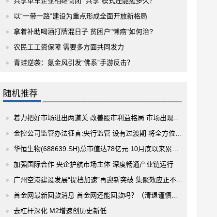
共享单车企业相继倒闭 “共享”模式还能挺多久？
以“一带一路”建设为重点形成全面开放新格局
拿着补助喝酒打牌混日子 贫困户"懒癌"如何治?
农民工工资保障 需要多方面共同发力
青蛙逆袭：氪金风引发“佛系”手游反击？
随机推荐
着力把好市场进出两道关 改善股市利益格局 市场出现四大积极变化
金控公司监管办法征言:央行监管 设有过渡期 将全方位穿透式监管
华恒生物(688639.SH)总市值达78亿元 10月底以来累计涨幅达30%
加强国际合作 央企护航市场主体 深度畅通产业链运行
广州空港建设发展“提档加速”再迎新突破 集聚效应正不断增强
首金网最新回款消息 首金网还能回款吗？（清退谨慎被骗）
去杠杆深化 M2增速创历史新低