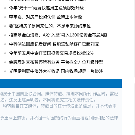
今年“双十一”破解快递用工荒须提效升级
李宇嘉：对房产税的认识 亟待正本清源
要“坚持房子是用来住的、不是用来炒的定位
招商基金白海峰：A股“入摩”引入1300亿资金布局A股
中科创达回应记者提问 智能驾驶舱客户已超70家
今年前五月中企在美国投资交易规模锐减92%
金牌理财宣布暂停所有业务 平台拟全方位升级转型
光明伊利蒙牛海外大举收奶 国内牧场却是一片惨淡
权均属于中国商业联合网。媒体转载、摘编本网所刊 作品时，需经
姓名。违反上述声明者，本网将追究其相关法律责任。
作品，均转载自其它媒体，转载目的在于传递更多信息，并不代表本
，尊重网上道德，并承担一切因您的行为而直接或间接引起的法律