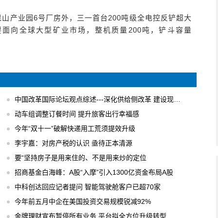
昆山产业园6号厂房外，三一首台200吨级全电控反铲超大
H主要面向全球大型矿业市场，整机质量200吨，铲斗容量
中国改革国际论坛观点综述---深化供给侧改革 建设现代化经济体系
动车组调整订餐时间 提升旅客出行幸福感
今年“双十一”破解快递用工荒须提效升级
李宇嘉：对房产税的认识 亟待正本清源
要“坚持房子是用来住的、不是用来炒的定位
招商基金白海峰：A股“入摩”引入1300亿资金布局A股
中科创达回应记者提问 智能驾驶舱客户已超70家
今年前五月中企在美国投资交易规模锐减92%
金牌理财宣布暂停所有业务 平台拟全方位升级转型