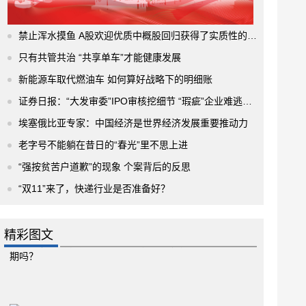
禁止浑水摸鱼 A股欢迎优质中概股回归获得了实质性的进展
只有共管共治 “共享单车”才能健康发展
新能源车取代燃油车 如何算好战略下的明细账
证券日报：“大发审委”IPO审核挖细节 “瑕疵”企业难逃法眼
埃塞俄比亚专家：中国经济是世界经济发展重要推动力
老字号不能躺在昔日的“春光”里不思上进
“强按贫苦户道歉”的现象 个案背后的反思
“双11”来了，快递行业是否准备好？
精彩图文