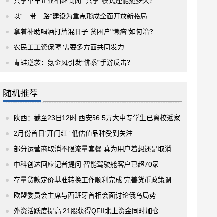
共享单车企业相继倒闭 “共享”模式还能挺多久？
以“一带一路”建设为重点形成全面开放新格局
拿着补助喝酒打牌混日子 贫困户"懒癌"如何治?
农民工工资保障 需要多方面共同发力
青蛙逆袭：氪金风引发“佛系”手游反击？
随机推荐
陕西：截至23日12时 西安56.5万大中专学生已离校返家
2月份首日“开门红” 低估值品种受到关注
部分运营商取消不限流量套餐 真为用户着想还是取消优惠?
中科创达回应记者提问 智能驾驶舱客户已超70家
存量贷款定价基准转换工作顺利完成 完善货币政策调控和传导机制
欧盟委员会主席与西班牙首相会面讨论俄乌局势
外资活跃度提高 21股获得QFII北上资金同时加仓