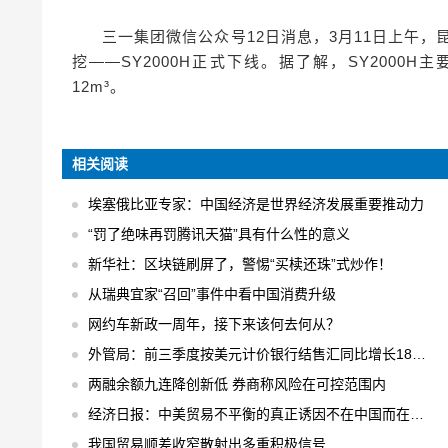
三一集团微信公众号12日消息，3月11日上午，
挖——SY2000H正式下线。据了解，SY2000
12m³。
相关阅读
埃塞俄比亚专家：中国经济是世界经济发展重要推动力
“罚了绝味再罚腾讯天猫”具有什么性的意义
新华社：区块链刷屏了，警惕“买椟还珠”式炒作！
从瑞典宜家“召回”事件中看中国消费升级
网约车新政一周年，接下来该何去何从？
外管局：前三季度按美元计价银行结售汇同比增长18% 结售汇逆差下降75%
两融余额九连降创新低 券商称风险在可控范围内
经济日报：中美贸易不平衡的真正诱因不在中国而在美国
我国贸易顺差收窄散射出多重积极信号