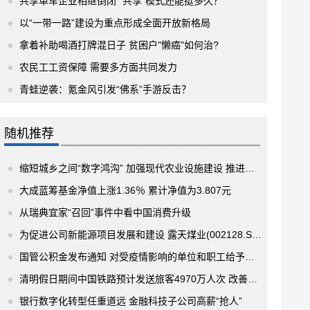
共享单车企业相继倒闭 “共享”模式还能挺多久？
以“一带一路”建设为重点形成全面开放新格局
拿着补助喝酒打牌混日子 贫困户"懒癌"如何治?
农民工工资保障 需要多方面共同发力
青蛙逆袭：氪金风引发“佛系”手游反击？
随机推荐
缩短城乡之间“数字鸿沟” 加强现代农业设施建设 推进农业农村现代化
大成蓝筹基金净值上涨1.36％ 累计净值为3.807元
从瑞典宜家“召回”事件中看中国消费升级
为促进公司新能源项目发展和建设 露天煤业(002128.SZ)与霍煤集团拟设合资公司
国管公积金发布通知 对受疫情影响的单位和职工给予政策支持
清明假日期间中国铁路预计发送旅客4970万人次 改善旅客出行体验
银行数字化转型任重道远 金融科技子公司高薪“抢人”