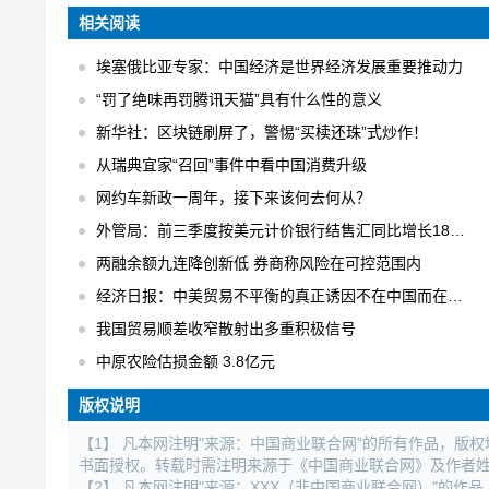
相关阅读
埃塞俄比亚专家：中国经济是世界经济发展重要推动力
“罚了绝味再罚腾讯天猫”具有什么性的意义
新华社：区块链刷屏了，警惕“买椟还珠”式炒作！
从瑞典宜家“召回”事件中看中国消费升级
网约车新政一周年，接下来该何去何从？
外管局：前三季度按美元计价银行结售汇同比增长18% 结售汇逆差下降75%
两融余额九连降创新低 券商称风险在可控范围内
经济日报：中美贸易不平衡的真正诱因不在中国而在美国
我国贸易顺差收窄散射出多重积极信号
中原农险估损金额 3.8亿元
版权说明
【1】 凡本网注明"来源：中国商业联合网"的所有作品，版
书面授权。转载时需注明来源于《中国商业联合网》及作者
【2】 凡本网注明"来源：XXX（非中国商业联合网）"的