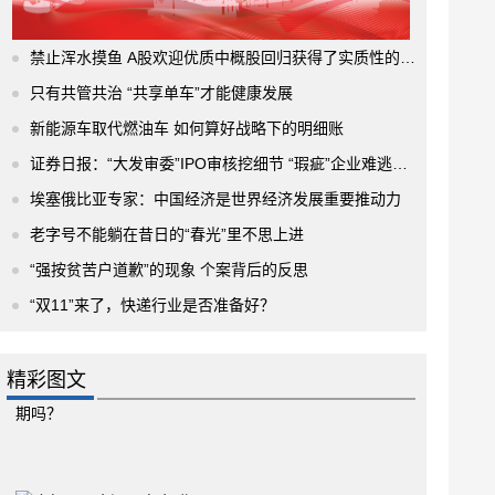
禁止浑水摸鱼 A股欢迎优质中概股回归获得了实质性的进展
只有共管共治 “共享单车”才能健康发展
新能源车取代燃油车 如何算好战略下的明细账
证券日报：“大发审委”IPO审核挖细节 “瑕疵”企业难逃法眼
埃塞俄比亚专家：中国经济是世界经济发展重要推动力
老字号不能躺在昔日的“春光”里不思上进
“强按贫苦户道歉”的现象 个案背后的反思
“双11”来了，快递行业是否准备好？
精彩图文