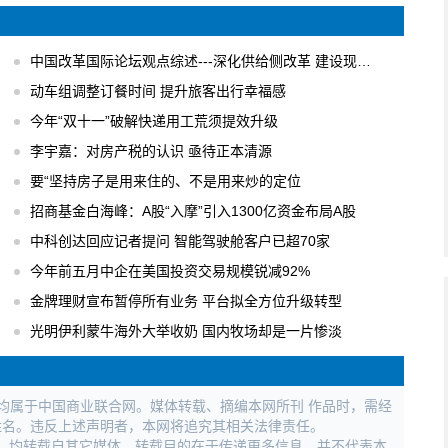
中国改革国际论坛观点综述---深化供给侧改革 建设现代化经济体系
动车组调整订餐时间 提升旅客出行幸福感
今年“双十一”破解快递用工荒须提效升级
李宇嘉：对房产税的认识 亟待正本清源
要“坚持房子是用来住的、不是用来炒的定位
招商基金白海峰：A股“入摩”引入1300亿资金布局A股
中科创达回应记者提问 智能驾驶舱客户已超70家
今年前五月中企在美国投资交易规模锐减92%
金牌理财宣布暂停所有业务 平台拟全方位升级转型
光明伊利蒙牛海外大举收奶 国内牧场却是一片惨淡
权均属于中国商业联合网。媒体转载、摘编本网所刊 作品时，需经
姓名。违反上述声明者，本网将追究其相关法律责任。
作品，均转载自其它媒体，转载目的在于传递更多信息，并不代表本