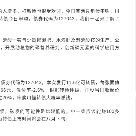
的人增多，打新债也很受欢迎，今日有两只新债申购，川
债今日申购，债券代码为127043，我们一起来了解了
，磷酸一铵与少量掺混肥，水溶肥及聚磷酸铵的生产。公
心，开展动植物的磷营养研究，创新磷元素的科学应用方
券代码为127043。本次发行11.6亿可转债，每张面值
.66元，溢价率-2.6%。根据转债评级，正股当日收盘价
20%，申购川恒转债大概率赚钱。
转债，破发的可能性是比较低的，中一签应该能赚100多
恒转债上市时间将会在八月下旬。