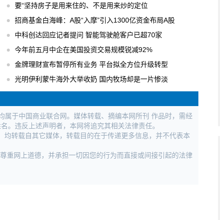
要“坚持房子是用来住的、不是用来炒的定位
招商基金白海峰：A股“入摩”引入1300亿资金布局A股
中科创达回应记者提问 智能驾驶舱客户已超70家
今年前五月中企在美国投资交易规模锐减92%
金牌理财宣布暂停所有业务 平台拟全方位升级转型
光明伊利蒙牛海外大举收奶 国内牧场却是一片惨淡
权均属于中国商业联合网。媒体转载、摘编本网所刊 作品时，需经
姓名。违反上述声明者，本网将追究其相关法律责任。
作品，均转载自其它媒体，转载目的在于传递更多信息，并不代表本
，尊重网上道德，并承担一切因您的行为而直接或间接引起的法律