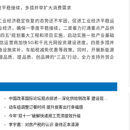
度平稳接续，多措并举扩大消费需求
工业经济稳定恢复的态势还不牢固，促进工业经济平稳运
业经济，确保一季度平稳接续。二是着力打通重点产品供
十四五”规划重大工程和项目实施，启动实施一批产业基础
信运营商加快5G和千兆光网投资建设进度。四是多措并
电设施奖补、车船税减免优惠等政策。同时，开展新能源
增品质、提品质、创品牌的“三品”行动，全力支持外贸企
中国改革国际论坛观点综述---深化供给侧改革 建设现代化经济体系
动车组调整订餐时间 提升旅客出行幸福感
今年“双十一”破解快递用工荒须提效升级
李宇嘉：对房产税的认识 亟待正本清源