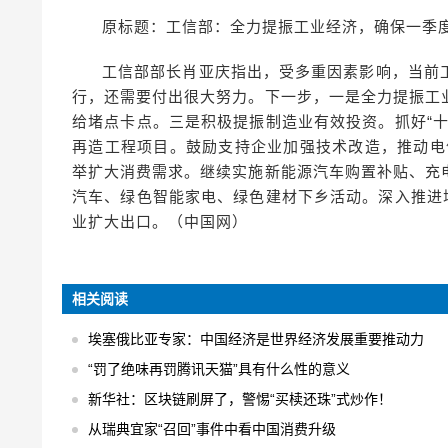
原标题：工信部：全力提振工业经济，确保一季
工信部部长肖亚庆指出，受多重因素影响，当前
行，还需要付出很大努力。下一步，一是全力提振工
给堵点卡点。三是积极提振制造业有效投资。抓好“
再造工程项目。鼓励支持企业加强技术改造，推动电
举扩大消费需求。继续实施新能源汽车购置补贴、充
汽车、绿色智能家电、绿色建材下乡活动。深入推进
业扩大出口。（中国网）
相关阅读
埃塞俄比亚专家：中国经济是世界经济发展重要推动力
“罚了绝味再罚腾讯天猫”具有什么性的意义
新华社：区块链刷屏了，警惕“买椟还珠”式炒作！
从瑞典宜家“召回”事件中看中国消费升级