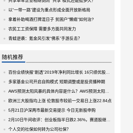
共享单车企业相继倒闭 “共享”模式还能挺多久？
以“一带一路”建设为重点形成全面开放新格局
拿着补助喝酒打牌混日子 贫困户"懒癌"如何治?
农民工工资保障 需要多方面共同发力
青蛙逆袭：氪金风引发“佛系”手游反击？
随机推荐
百份业绩快报“剧透”2019年净利同比增长 16只绩优股获得5家及以上机构扎堆看好
多家基金公司开启自购模式 短期调整或是投资播种期
AWS预测太阳风暴的具体内容是什么？AWS预测太阳风暴的主要目的有哪些？
欧洲三大股指均上涨 伦敦股市较前一交易日上涨22.84点
5月21日沪深两市最新交易提示 今日无新股申购
2月10日午间收评：创业板指半日跌2.36%，赛道股继续下挫，宁德时代放量跌近8%
个人交的社保如何转为公司社保？