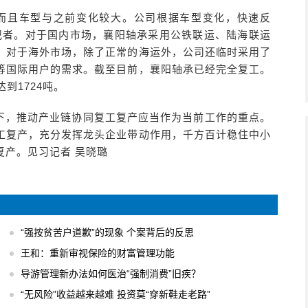
而且车型与之前变化较大。公司根据车型变化，快速反
记者。对于国内市场，襄阳轴承采用公铁联运、陆海联运
。对于海外市场，除了正常的海运外，公司还临时采用了
等国际用户的需求。截至目前，襄阳轴承已经完全复工。
到1724吨。
下，推动产业链协同复工复产应当作为当前工作的重点。
工复产，充分发挥龙头企业带动作用，千方百计稳住中小
复产。见习记者 吴晓璐
“强按贫苦户道歉”的现象 个案背后的反思
王和：重新审视保险的财富管理功能
导游管理新办法如何医治“强制消费”旧疾？
“无风险”收益越来越难 投资莫“穿新鞋走老路”