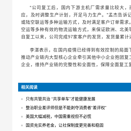
“公司复工后，国内下游主机厂需求量比较大，
应，及时调整生产计划，开足马力生产。”孟杰告诉
或陆空联运等多种运输方式，及时满足客户订单需求
空运等多种有效的物流运输方式，来保证欧洲、北美
自复工以来，公司完成97家客户的发货，发货量累计达
李湛表示，在国内疫情已经得到有效控制的局面
推动产业链内大型核心企业牵引其他中小企业抱团复
企业，维持产业链的完整性和全面性，保障全面复工
相关阅读
只有共管共治 “共享单车”才能健康发展
整治职业差评师但是不能剥夺消费者“差评权”
美国大幅减税，中国需重视但不必慌
国资充实养老金，让社保制度更完善和稳固