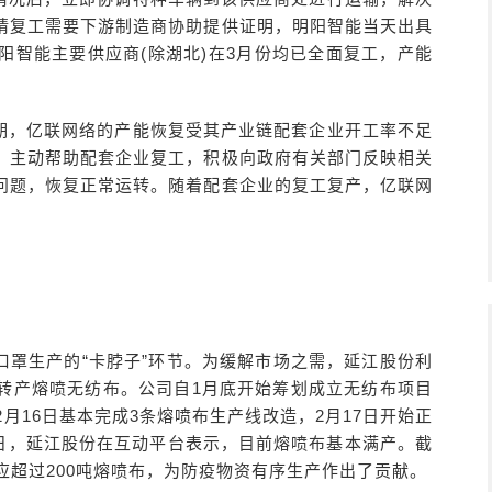
请复工需要下游制造商协助提供证明，明阳智能当天出具
阳智能主要供应商(除湖北)在3月份均已全面复工，产能
期，亿联网络的产能恢复受其产业链配套企业开工率不足
，主动帮助配套企业复工，积极向政府有关部门反映相关
问题，恢复正常运转。随着配套企业的复工复产，亿联网
口罩生产的“卡脖子”环节。为缓解市场之需，延江股份利
转产熔喷无纺布。公司自1月底开始筹划成立无纺布项目
月16日基本完成3条熔喷布生产线改造，2月17日开始正
8日，延江股份在互动平台表示，目前熔喷布基本满产。截
应超过200吨熔喷布，为防疫物资有序生产作出了贡献。