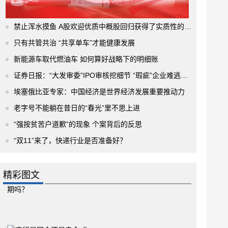
禁止浑水摸鱼 A股欢迎优质中概股回归获得了实质性的进展
只有共管共治 “共享单车”才能健康发展
新能源车取代燃油车 如何算好战略下的明细账
证券日报：“大发审委”IPO审核挖细节 “瑕疵”企业难逃法眼
埃塞俄比亚专家：中国经济是世界经济发展重要推动力
老字号不能躺在昔日的“春光”里不思上进
“强按贫苦户道歉”的现象 个案背后的反思
“双11”来了，快递行业是否准备好？
精彩图文