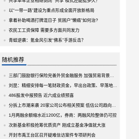
共享单车企业相继倒闭 “共享”模式还能挺多久？
以“一带一路”建设为重点形成全面开放新格局
拿着补助喝酒打牌混日子 贫困户"懒癌"如何治?
农民工工资保障 需要多方面共同发力
青蛙逆袭：氪金风引发“佛系”手游反击？
随机推荐
三部门鼓励银行保险完善外贸金融服务 加强贸易背景审核
刘昆：精细安排每一笔财政资金，早出台政策、早落地见效
486股发中报预告 近六成业绩预喜
分拆上市潮来袭 20家公司公布相关预案 低估公司趋向分拆
1月两融余额缩水近1200亿，券商：两融风险整体仍可控
次新基金积极抢筹优质资产 刚成立基金净值就大涨
开封市禹王台区召开疑难信访案件专项研判会