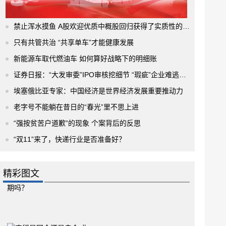
禁止浑水摸鱼 A股欢迎优质中概股回归获得了实质性的进展
只有共管共治 “共享单车”才能健康发展
新能源车取代燃油车 如何算好战略下的明细账
证券日报：“大发审委”IPO审核挖细节 “瑕疵”企业难逃法眼
埃塞俄比亚专家：中国经济是世界经济发展重要推动力
老字号不能躺在昔日的“春光”里不思上进
“强按贫苦户道歉”的现象 个案背后的反思
“双11”来了，快递行业是否准备好？
精彩图文