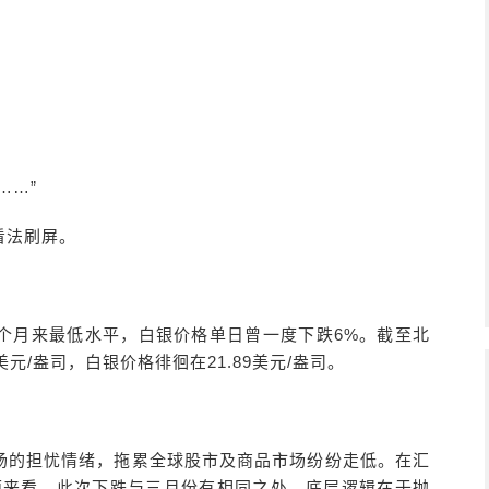
……”
看法刷屏。
个月来最低水平，白银价格单日曾一度下跌6%。截至北
美元/盎司，白银价格徘徊在21.89美元/盎司。
场的担忧情绪，拖累全球股市及商品市场纷纷走低。在汇
面来看，此次下跌与三月份有相同之处，底层逻辑在于抛