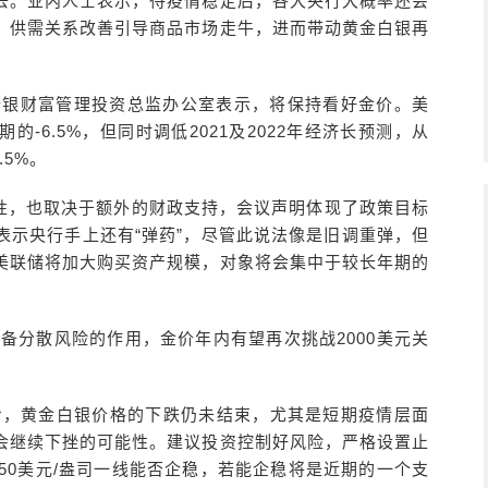
去。业内人士表示，待疫情稳定后，各大央行大概率还会
，供需关系改善引导商品市场走牛，进而带动黄金白银再
。”瑞银财富管理投资总监办公室表示，将保持看好金价。美
的-6.5%，但同时调低2021及2022年经济长预测，从
.5%。
性，也取决于额外的财政支持，会议声明体现了政策目标
表示央行手上还有“弹药”，尽管此说法像是旧调重弹，但
美联储将加大购买资产规模，对象将会集中于较长年期的
备分散风险的作用，金价年内有望再次挑战2000美元关
看，黄金白银价格的下跌仍未结束，尤其是短期疫情层面
会继续下挫的可能性。建议投资控制好风险，严格设置止
50美元/盎司一线能否企稳，若能企稳将是近期的一个支