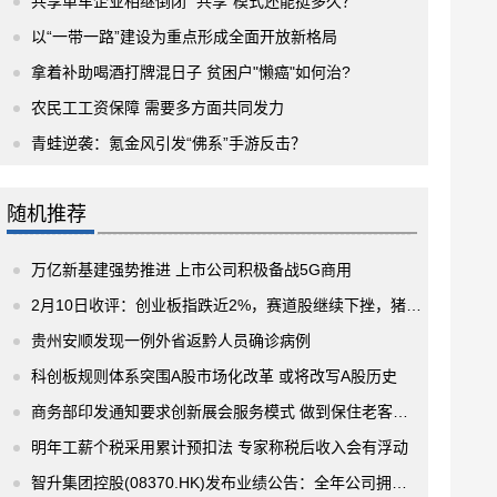
共享单车企业相继倒闭 “共享”模式还能挺多久？
以“一带一路”建设为重点形成全面开放新格局
拿着补助喝酒打牌混日子 贫困户"懒癌"如何治?
农民工工资保障 需要多方面共同发力
青蛙逆袭：氪金风引发“佛系”手游反击？
随机推荐
万亿新基建强势推进 上市公司积极备战5G商用
2月10日收评：创业板指跌近2%，赛道股继续下挫，猪肉、旅游板块大幅走强
贵州安顺发现一例外省返黔人员确诊病例
科创板规则体系突围A股市场化改革 或将改写A股历史
商务部印发通知要求创新展会服务模式 做到保住老客户 吸引新客户
明年工薪个税采用累计预扣法 专家称税后收入会有浮动
智升集团控股(08370.HK)发布业绩公告：全年公司拥有人应占亏损2700万元