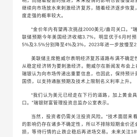
响，而随着疫苗的推进，未来疫情的影响也会慢慢退
继续向市场放水来刺激经济复苏，随着经济逐步恢复
度走强的概率较大。
“金价年内有望再次挑战2000美元/盎司关口
联储预期今年美国经济收缩3.7%，明显优于6月时预期
5%及3.5%分别降至4%及3%，2023年进一步放慢至2
美联储主席鲍威尔表明经济复苏道路布满不确定
从稳定经济转为要刺激经济。鲍威尔在新闻发布会上
瑞银认为向市场传递出重要信息，也因此，保持预计
国债，以支持通胀预期及技术上限制名义利率上升。
“我们认为美元已经走在下行的道路，加上黄金具
口。”瑞银财富管理投资总监办公室表示。
当然，投资者仍需关注投资风险。“技术面层来
的影响仍存在诸多不确定性，所以不排除短期金价还
损，等待行情的止跌企稳后再进场交易。未来关注18