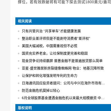
撑位，若有效跌破将有可能下探去测试1800美元/盎
相关阅读
只有共管共治 “共享单车”才能健康发展
整治职业差评师但是不能剥夺消费者“差评权”
美国大幅减税，中国需重视但不必慌
国资充实养老金，让社保制度更完善和稳固
现金贷争论持续霸屏 普惠金融不是普遍放贷那么简单
亚星·盛世雅居新房裂缝像蜘蛛网 物业：地基沉降所致
让保护和转化增强发明专利的生命力
日海通讯回应投资者提问：公司与中兴在海外市场有合作
防范金融危机莫掉以轻心
6月全球股票基金遭遇金融危机以来最大规模撤资 中国不减反增
版权说明