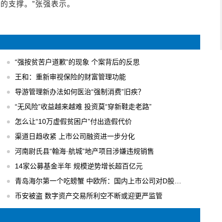
司的支撑。”张强表示。
“强按贫苦户道歉”的现象 个案背后的反思
王和：重新审视保险的财富管理功能
导游管理新办法如何医治“强制消费”旧疾？
“无风险”收益越来越难 投资莫“穿新鞋走老路”
怎么让“10万虚假贫困户”付出造假代价
渠道日趋收紧 上市公司融资进一步分化
河南尉氏县“翰海·航城”地产项目涉嫌违规销售
14家公募基金半年 规模逆势增长超百亿元
青岛海尔第一个吃螃蟹 中欧所：国内上市公司对D股关注度逐步升温
币安被盗 数字资产交易所利空不断或迎更严监管