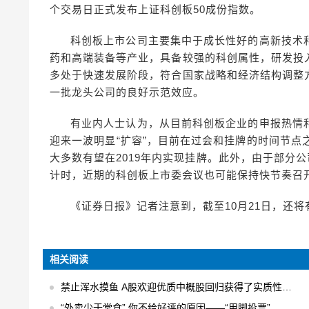
个交易日正式发布上证科创板50成份指数。
科创板上市公司主要集中于成长性好的高新技术
药和高端装备等产业，具备较强的科创属性，研发投
多处于快速发展阶段，符合国家战略和经济结构调整
一批龙头公司的良好示范效应。
有业内人士认为，从目前科创板企业的申报热情
迎来一波明显“扩容”，目前在过会和挂牌的时间节点
大多数有望在2019年内实现挂牌。此外，由于部分
计时，近期的科创板上市委会议也可能保持快节奏召
《证券日报》记者注意到，截至10月21日，还将
相关阅读
禁止浑水摸鱼 A股欢迎优质中概股回归获得了实质性的进展
“外卖少于堂食” 你不给好评的原因——“用脚投票”