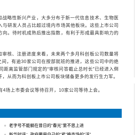
和战略性新兴产业，大多分布于新一代信息技术、生物医
入与研发人员占比超过境内市场其他板块。这些上市公司
方向。待时机成熟后推出指数，有利于形成最具影响力的
和审核、注册进度来看，未来两个多月科创板公司数量将
之间，有逾30家公司在按部就班的推进，这些公司中的绝
公司距离监管部门规定的“审核问答截止总时长”已经进入倒
开，从而为科创板上市公司板块储备更多的发行生力军。
有4场上市委会议等待召开，10家公司等待上会。
老字号不能躺在昔日的“春光”里不思上进
新华时评：政府要用自己的“紧”换市场的“活”