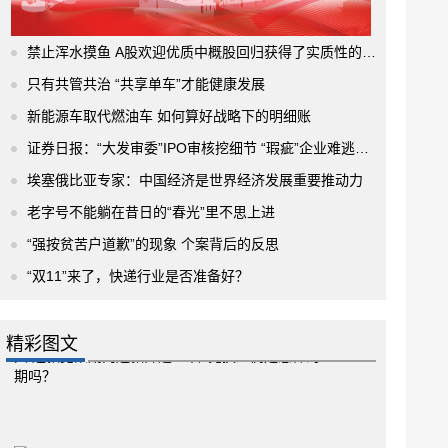
禁止浑水摸鱼 A股欢迎优质中概股回归获得了实质性的进展
只有共管共治 “共享单车”才能健康发展
新能源车取代燃油车 如何算好战略下的明细账
证券日报：“大发审委”IPO审核挖细节 “瑕疵”企业难逃法眼
埃塞俄比亚专家：中国经济是世界经济发展重要推动力
老字号不能躺在昔日的“春光”里不思上进
“强按贫苦户道歉”的现象 个案背后的反思
“双11”来了，快递行业是否准备好？
精彩图文