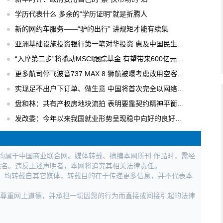
学历代表什么 多余的“学历证明”就是折腾人
新的网约车服务——“驴的出行” 讲规矩才能有续集
亚洲基础设施投资银行第一笔对华投资 惠及中国民生工程
“入摩第二步”将撬动MSCI跟踪基金 有望带来600亿元国内增量资金
更多航司停飞波音737 MAX 8 狮航被曝考虑改用空客飞机
实现足不出户下订单、做生意 中国将首次完全以网络形式举办广交会
盘和林：共有产权房地块流拍 表明要靠契约精神平衡各方利益
发改委：今年以来我国就业形势呈现稳中向好的良好局面
权均属于中国商业联合网。媒体转载、摘编本网所刊 作品时，需经
姓名。违反上述声明者，本网将追究其相关法律责任。
作品，均转载自其它媒体，转载目的在于传递更多信息，并不代表本
，尊重网上道德，并承担一切因您的行为而直接或间接引起的法律