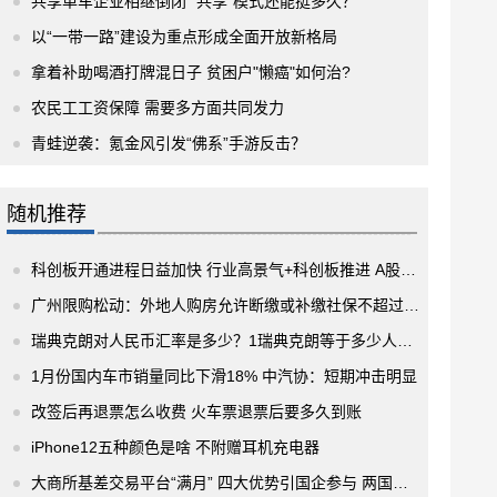
共享单车企业相继倒闭 “共享”模式还能挺多久？
以“一带一路”建设为重点形成全面开放新格局
拿着补助喝酒打牌混日子 贫困户"懒癌"如何治?
农民工工资保障 需要多方面共同发力
青蛙逆袭：氪金风引发“佛系”手游反击？
随机推荐
科创板开通进程日益加快 行业高景气+科创板推进 A股医疗器械龙头布局正当时
广州限购松动：外地人购房允许断缴或补缴社保不超过3个月
瑞典克朗对人民币汇率是多少？1瑞典克朗等于多少人民币
1月份国内车市销量同比下滑18% 中汽协：短期冲击明显
改签后再退票怎么收费 火车票退票后要多久到账
iPhone12五种颜色是啥 不附赠耳机充电器
大商所基差交易平台“满月” 四大优势引国企参与 两国企完成首笔交收