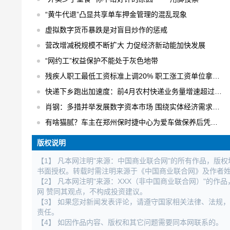
“黄牛代退”凸显共享单车押金管理的混乱现象
虚拟数字货币暴跌是对盲目炒作的惩戒
营改增减税规模不断扩大 力促经济新动能加快发展
“网约工”权益保护不能处于灰色地带
残疾人职工最低工资标准上调20% 职工涨工资单位拿补贴
快递下乡跑出加速度：前4月农村快递业务量增速超过30% 日均快件处理量达1.6亿件
肖钢：多措并举发展数字资本市场 围绕实体经济需求进行数字化创新
有啥猫腻？车主在郑州保时捷中心为爱车做保养后凭空出现大修记录
版权说明
【1】 凡本网注明"来源：中国商业联合网"的所有作品，版
书面授权。转载时需注明来源于《中国商业联合网》及作者
【2】 凡本网注明"来源：XXX（非中国商业联合网）"的
网 赞同其观点，不构成投资建议。
【3】 如果您对新闻发表评论，请遵守国家相关法律、法规
责任。
【4】 如因作品内容、版权和其它问题需要同本网联系的。