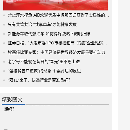
禁止浑水摸鱼 A股欢迎优质中概股回归获得了实质性的进展
只有共管共治 “共享单车”才能健康发展
新能源车取代燃油车 如何算好战略下的明细账
证券日报：“大发审委”IPO审核挖细节 “瑕疵”企业难逃法眼
埃塞俄比亚专家：中国经济是世界经济发展重要推动力
老字号不能躺在昔日的“春光”里不思上进
“强按贫苦户道歉”的现象 个案背后的反思
“双11”来了，快递行业是否准备好？
精彩图文