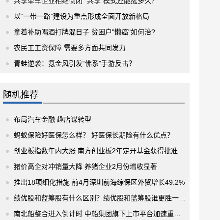
共享单车企业相继倒闭 “共享”模式还能挺多久？
以“一带一路”建设为重点形成全面开放新格局
拿着补助喝酒打牌混日子 贫困户"懒癌"如何治?
农民工工资保障 需要多方面共同发力
青蛙逆袭：氪金风引发“佛系”手游反击？
随机推荐
布局汽车金融 趣店谋转型
蚂蚁保险好医保怎么样？ 好医保长期险有什么优点？
创业板指数年内大涨 南方创业板2年定开基金获得批准
猪价高企对冲销量大降 养猪企业2月份增收显著
推出18项细化措施 前4月深圳前海综保区外贸增长49.2%
绩优股和蓝筹股有什么区别？绩优股和蓝筹股谁更胜一筹？
南北船整合进入倒计时 中船集团旗下上市平台加速重组 调整重组预案