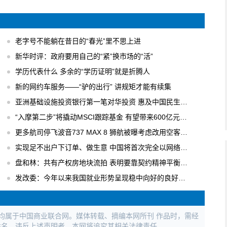
老字号不能躺在昔日的“春光”里不思上进
新华时评：政府要用自己的“紧”换市场的“活”
学历代表什么 多余的“学历证明”就是折腾人
新的网约车服务——“驴的出行” 讲规矩才能有续集
亚洲基础设施投资银行第一笔对华投资 惠及中国民生工程
“入摩第二步”将撬动MSCI跟踪基金 有望带来600亿元国内增量资金
更多航司停飞波音737 MAX 8 狮航被曝考虑改用空客飞机
实现足不出户下订单、做生意 中国将首次完全以网络形式举办广交会
盘和林：共有产权房地块流拍 表明要靠契约精神平衡各方利益
发改委：今年以来我国就业形势呈现稳中向好的良好局面
权均属于中国商业联合网。媒体转载、摘编本网所刊 作品时，需经
姓名。违反上述声明者，本网将追究其相关法律责任。