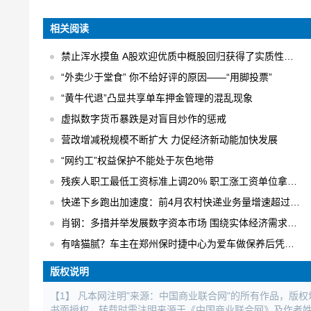
相关阅读
禁止浑水摸鱼 A股欢迎优质中概股回归获得了实质性的进展
“外卖少于堂食” 你不给好评的原因——“用脚投票”
“黄牛代退”凸显共享单车押金管理的混乱现象
虚拟数字货币暴跌是对盲目炒作的惩戒
营改增减税规模不断扩大 力促经济新动能加快发展
“网约工”权益保护不能处于灰色地带
残疾人职工最低工资标准上调20% 职工涨工资单位拿补贴
快递下乡跑出加速度：前4月农村快递业务量增速超过30% 日均快件处理量达1.6亿件
肖钢：多措并举发展数字资本市场 围绕实体经济需求进行数字化创新
有啥猫腻？车主在郑州保时捷中心为爱车做保养后凭空出现大修记录
版权说明
【1】 凡本网注明"来源：中国商业联合网"的所有作品，版
书面授权。转载时需注明来源于《中国商业联合网》及作者