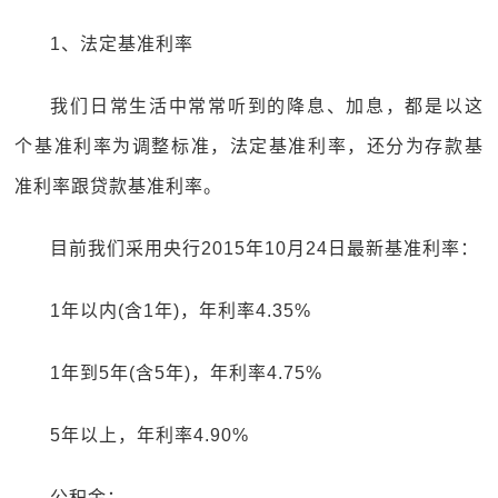
1、法定基准利率
我们日常生活中常常听到的降息、加息，都是以这
个基准利率为调整标准，法定基准利率，还分为存款基
准利率跟贷款基准利率。
目前我们采用央行2015年10月24日最新基准利率：
1年以内(含1年)，年利率4.35%
1年到5年(含5年)，年利率4.75%
5年以上，年利率4.90%
公积金：