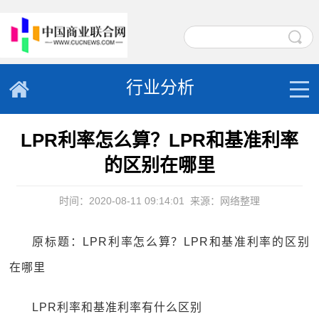
行业分析
LPR利率怎么算？LPR和基准利率
的区别在哪里
时间：2020-08-11 09:14:01
来源：网络整理
原标题：LPR利率怎么算？LPR和基准利率的区别
在哪里
LPR利率和基准利率有什么区别