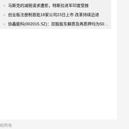
马斯克的减税请求遭拒，特斯拉进军印度受挫
创业板注册制首批18家公司23日上市 改革持续迈进
协鑫能科(002015.SZ)：控股股东解质及再质押均为5000万股 请投资者注意相关风险
 版权所有