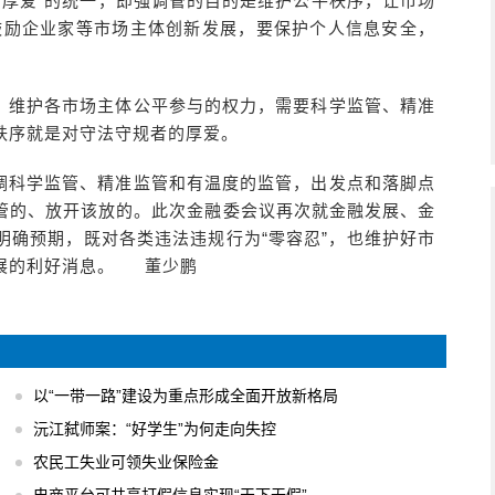
与“厚爱”的统一，即强调管的目的是维护公平秩序，让市场
鼓励企业家等市场主体创新发展，要保护个人信息安全，
，维护各市场主体公平参与的权力，需要科学监管、精准
秩序就是对守法守规者的厚爱。
调科学监管、精准监管和有温度的监管，出发点和落脚点
管的、放开该放的。此次金融委会议再次就金融发展、金
明确预期，既对各类违法违规行为“零容忍”，也维护好市
展的利好消息。 董少鹏
以“一带一路”建设为重点形成全面开放新格局
沅江弑师案：“好学生”为何走向失控
农民工失业可领失业保险金