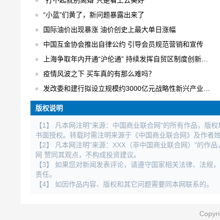
“打不起就别离婚”只是看上去美好
“小蓝”们黄了，新问题暴露出来了
国际油价出现暴涨 油价创史上最大单日涨幅
中国互金协会推出自律公约 引导会员规范营销和宣传
上海争取年内开通“沪伦通” 持续发挥自贸区制度创新优势
疫情风波之下 买车真的有那么难吗？
发改委和建行拟设立规模约3000亿元战略性新兴产业发展基金
版权说明
【1】 凡本网注明"来源：中国商业联合网"的所有作品，版
书面授权。转载时需注明来源于《中国商业联合网》及作者
【2】 凡本网注明"来源：XXX（非中国商业联合网）"的
网 赞同其观点，不构成投资建议。
【3】 如果您对新闻发表评论，请遵守国家相关法律、法规
责任。
【4】 如因作品内容、版权和其它问题需要同本网联系的。
Copy