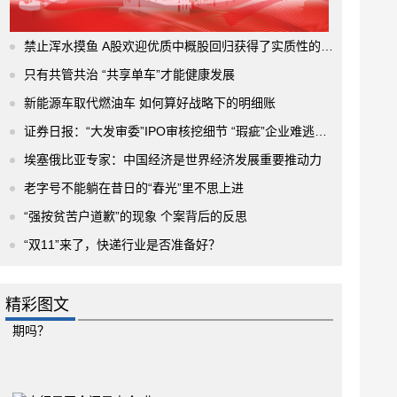
禁止浑水摸鱼 A股欢迎优质中概股回归获得了实质性的进展
只有共管共治 “共享单车”才能健康发展
新能源车取代燃油车 如何算好战略下的明细账
证券日报：“大发审委”IPO审核挖细节 “瑕疵”企业难逃法眼
埃塞俄比亚专家：中国经济是世界经济发展重要推动力
老字号不能躺在昔日的“春光”里不思上进
“强按贫苦户道歉”的现象 个案背后的反思
“双11”来了，快递行业是否准备好？
精彩图文