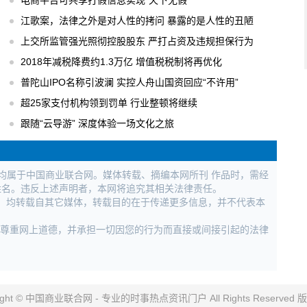
电商平台可共享打假信息实现“天下无假”
江歌案，法律之外是对人性的拷问 暴露的是人性的丑陋
上交所监管强光照彻控股股东 严打占资及违规担保行为
2018年减税降费约1.3万亿 增值税税制将再优化
普陀山IPO名称引波澜 实控人舟山国资回应“不许用”
超25家支付机构领到罚单 行业整顿将继续
跟随“云导游” 深度体验一场文化之旅
权均属于中国商业联合网。媒体转载、摘编本网所刊 作品时，需经
姓名。违反上述声明者，本网将追究其相关法律责任。
作品，均转载自其它媒体，转载目的在于传递更多信息，并不代表本
，尊重网上道德，并承担一切因您的行为而直接或间接引起的法律
right © 中国商业联合网 - 专业的时事热点资讯门户 All Rights Reserved