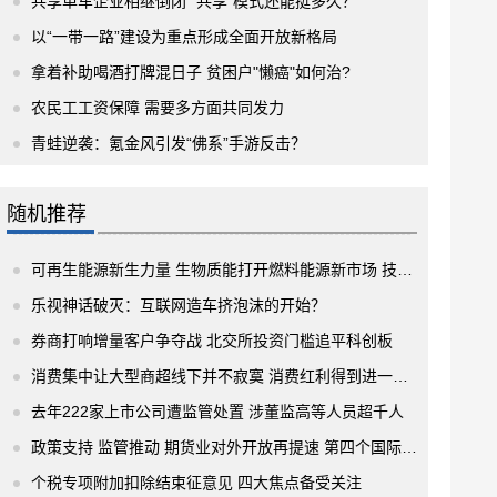
共享单车企业相继倒闭 “共享”模式还能挺多久？
以“一带一路”建设为重点形成全面开放新格局
拿着补助喝酒打牌混日子 贫困户"懒癌"如何治?
农民工工资保障 需要多方面共同发力
青蛙逆袭：氪金风引发“佛系”手游反击？
随机推荐
可再生能源新生力量 生物质能打开燃料能源新市场 技术成熟了吗？
乐视神话破灭：互联网造车挤泡沫的开始？
券商打响增量客户争夺战 北交所投资门槛追平科创板
消费集中让大型商超线下并不寂寞 消费红利得到进一步释放
去年222家上市公司遭监管处置 涉董监高等人员超千人
政策支持 监管推动 期货业对外开放再提速 第四个国际化品种亮相
个税专项附加扣除结束征意见 四大焦点备受关注