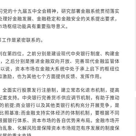
学习党的十九届五中全会精神，研究部署金融系统贯彻落实
处理好金融发展、金融稳定和金融安全的关系提出要求，
市场枢纽功能具有重要指导意义。
节工作是紧密联系的。
列在第四位，之前分别是建设现代中央银行制度、构建金
革，之后分别是推进金融双向开放、完善现代金融监管体
可以说，资本市场在金融大系统中处于承上启下的枢纽位
和激励，也为其他七个方面提供反馈、发挥作用。
，全面实行股票发行注册制，建立常态化退市机制，提高
配套支持。中央银行完善货币供应调节机制，有助于推动
的前提;商业银行以及其他类银行机构充分开展竞争，是
比照基准;而金融支持实体经济的体制机制，要根据不同
根据银行体系、资本市场的各自优势来布局。金融市场开
治乱象、化解风险是保障资本市场规范有序发展的制度保
发展的重大支持。