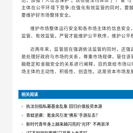
范，加强个人信息保护”。这些提法均体现了“严管”
主体在公平环境下竞争;在强化有效监管的同时，要
要维护好市场整体安全。
维护市场整体运行安全和各市场主体的信息安全
监管、有效监管。严管才能维护公平秩序，维护公平
近两年来，监管层在强调依法监管的同时，还强
是处理好政府与市场的关系，尊重市场规律，管住该
融稳定和金融安全的关系进行阐释，目的是给市场以
场主体的主动性、积极性、创造性。这是资本市场发
相关阅读
执法剑指私募基金乱象 回归价值投资本源
青蛙逆袭：氪金风引发“佛系”手游反击？
新时代青年身上越来越闪亮的“光环” 不再崇洋