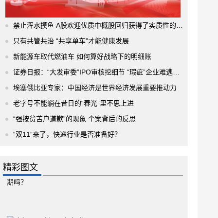
禁止浑水摸鱼 A股欢迎优质中概股回归获得了实质性的进展
只有共管共治 “共享单车”才能健康发展
新能源车取代燃油车 如何算好战略下的明细账
证券日报：“大发审委”IPO审核挖细节 “瑕疵”企业难逃法眼
埃塞俄比亚专家：中国经济是世界经济发展重要推动力
老字号不能躺在昔日的“春光”里不思上进
“强按贫苦户道歉”的现象 个案背后的反思
“双11”来了，快递行业是否准备好？
精彩图文