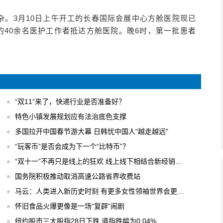
杂。3月10日上午开工的长春国际会展中心方舱医院现已
的40余名医护工作者抵达方舱医院。晚6时，第一批患者
“双11”来了，快递行业是否准备好？
特色小镇发展规划应有法治底色支撑
多国拉开中国春节游大幕 日韩忧中国人"越走越远"
“玩客币”是否会成为下一个“比特币”？
“双十一”不再只是线上的狂欢 线上线下相结合新经销模式
国务院积极推动取消高速公路省界收费站
马云：人类进入新历史时刻 有更多女性领袖世界会更美好
怀旧食品火爆更像是一场“复辟”闹剧
纽约股市三大股指28日下跌 道指跌幅为0.04%