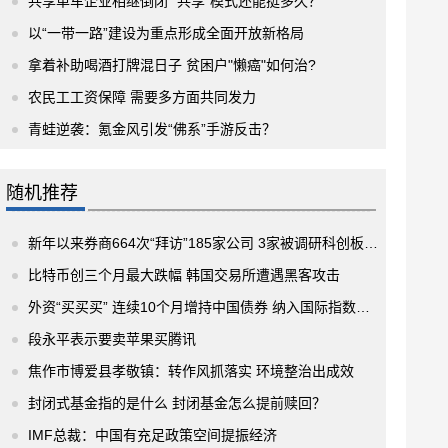
共享单车企业相继倒闭 “共享”模式还能挺多久？
以“一带一路”建设为重点形成全面开放新格局
拿着补助喝酒打牌混日子 贫困户"懒癌"如何治?
农民工工资保障 需要多方面共同发力
青蛙逆袭：氪金风引发“佛系”手游反击？
随机推荐
新年以来券商664次“拜访”185家公司 3家被调研科创板公司月内涨幅均超40%
比特币创三个月最大跌幅 韩国交易所遭遇黑客攻击
外资“买买买” 连续10个月增持中国债券 纳入国际指数步伐提速
段永平表示要卖苹果买腾讯
焦作市博爱县孝敬镇：转作风抓落实 环境整治出成效
封闭式基金指的是什么 封闭基金怎么提前赎回？
IMF总裁：中国有充足政策空间提振经济