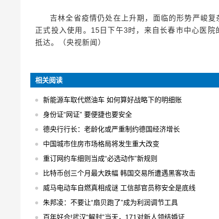
吉林全省疫情仍处在上升期，面临的形势严峻复
正式投入使用。15日下午3时，来自长春市中心医院
抵达。（央视新闻）
相关阅读
新能源车取代燃油车 如何算好战略下的明细账
身份证“网证” 要便捷也要安全
德央行行长：老龄化或严重制约德国经济增长
中国城市住房市场格局将发生重大改变
重订网约车细则当成“必选动作”新规则
比特币创三个月最大跌幅 韩国交易所遭遇黑客攻击
威马电动车自燃真相成谜 工信部官员称安全是底线
朱邦凌：不要让“扇贝跑了”成为利润调节工具
百年好合!武汉“解封”当天，171对新人领结婚证