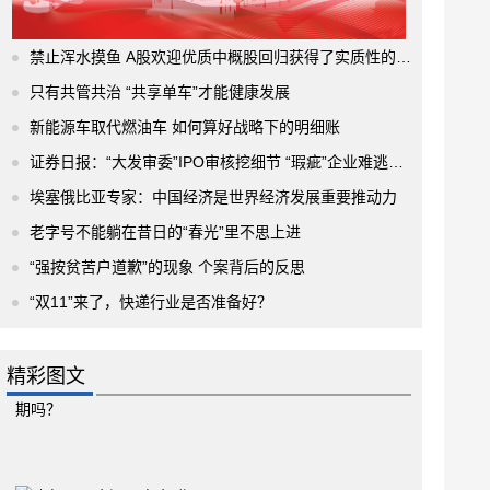
禁止浑水摸鱼 A股欢迎优质中概股回归获得了实质性的进展
只有共管共治 “共享单车”才能健康发展
新能源车取代燃油车 如何算好战略下的明细账
证券日报：“大发审委”IPO审核挖细节 “瑕疵”企业难逃法眼
埃塞俄比亚专家：中国经济是世界经济发展重要推动力
老字号不能躺在昔日的“春光”里不思上进
“强按贫苦户道歉”的现象 个案背后的反思
“双11”来了，快递行业是否准备好？
精彩图文