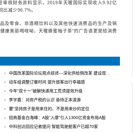
经审核财务资料显示，2019年天喔国际实现收入9.92亿
同比减少96.7%。
品及零食、非酒精饮料以及其他快速消费品的生产及销
“健康美丽喝啥呦，天喔蜂蜜柚子茶”的广告语更是给消费
中国改革国际论坛观点综述---深化供给侧改革 建设现代化经济体系
动车组调整订餐时间 提升旅客出行幸福感
今年“双十一”破解快递用工荒须提效升级
李宇嘉：对房产税的认识 亟待正本清源
要“坚持房子是用来住的、不是用来炒的定位
招商基金白海峰：A股“入摩”引入1300亿资金布局A股
中科创达回应记者提问 智能驾驶舱客户已超70家