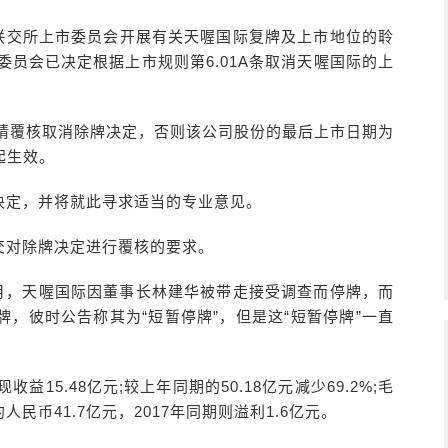
，联交所上市委员会开展有关天喔国际复牌及上市地位的聆
委员会已决定根据上市规则第6.01A条取消天喔国际的上
申请覆核取消除牌决定，否则该公司股份的最后上市日期为
起生效。
决定，并将就此寻求适当的专业意见。
提交对除牌决定进行覆核的要求。
5月，天喔国际因董事长林建华被带走接受调查而停牌，而
停牌，彼时公告称其为“短暂停牌”，但是这“短暂停牌”一直
15.48亿元;较上年同期的50.18亿元减少69.2%;毛
人民币41.7亿元，2017年同期则溢利1.6亿元。