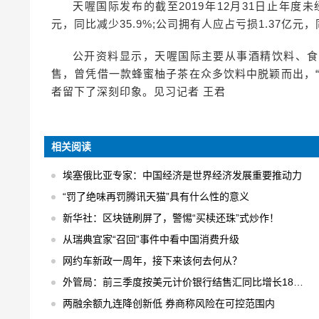
天喔国际发布的截至2019年12月31日止年度未
元，同比减少35.9%;公司拥有人应占亏损1.37亿元，
公开资料显示，天喔国际主要从事酒精饮料、食
售，曾凭借一款蜂蜜柚子茶在众多饮料中脱颖而出，
者留下了深刻印象。见习记者 王君
相关阅读
埃塞俄比亚专家：中国经济是世界经济发展重要推动力
“罚了绝味再罚腾讯天猫”具有什么性的意义
新华社：区块链刷屏了，警惕“买椟还珠”式炒作！
从瑞典宜家“召回”事件中看中国消费升级
网约车新政一周年，接下来该何去何从？
外管局：前三季度按美元计价银行结售汇同比增长18% 结售汇逆差下降75%
两融余额九连降创新低 券商称风险在可控范围内