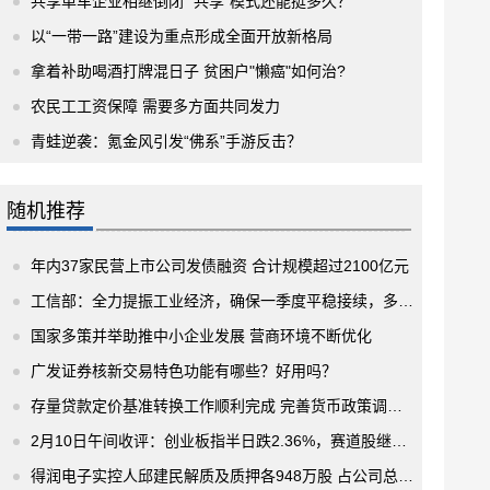
共享单车企业相继倒闭 “共享”模式还能挺多久？
以“一带一路”建设为重点形成全面开放新格局
拿着补助喝酒打牌混日子 贫困户"懒癌"如何治?
农民工工资保障 需要多方面共同发力
青蛙逆袭：氪金风引发“佛系”手游反击？
随机推荐
年内37家民营上市公司发债融资 合计规模超过2100亿元
工信部：全力提振工业经济，确保一季度平稳接续，多措并举扩大消费需求
国家多策并举助推中小企业发展 营商环境不断优化
广发证券核新交易特色功能有哪些？好用吗？
存量贷款定价基准转换工作顺利完成 完善货币政策调控和传导机制
2月10日午间收评：创业板指半日跌2.36%，赛道股继续下挫，宁德时代放量跌近8%
得润电子实控人邱建民解质及质押各948万股 占公司总股本比例2.00%