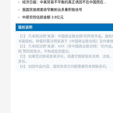
经济日报：中美贸易不平衡的真正诱因不在中国而在美国
我国贸易顺差收窄散射出多重积极信号
中原农险估损金额 3.8亿元
版权说明
【1】 凡本网注明"来源：中国商业联合网"的所有作品，版
书面授权。转载时需注明来源于《中国商业联合网》及作者
【2】 凡本网注明"来源：XXX（非中国商业联合网）"的
网 赞同其观点，不构成投资建议。
【3】 如果您对新闻发表评论，请遵守国家相关法律、法规
责任。
【4】 如因作品内容、版权和其它问题需要同本网联系的。