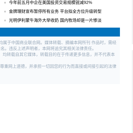
今年前五月中企在美国投资交易规模锐减92%
金牌理财宣布暂停所有业务 平台拟全方位升级转型
光明伊利蒙牛海外大举收奶 国内牧场却是一片惨淡
权均属于中国商业联合网。媒体转载、摘编本网所刊 作品时，需经
姓名。违反上述声明者，本网将追究其相关法律责任。
作品，均转载自其它媒体，转载目的在于传递更多信息，并不代表本
，尊重网上道德，并承担一切因您的行为而直接或间接引起的法律