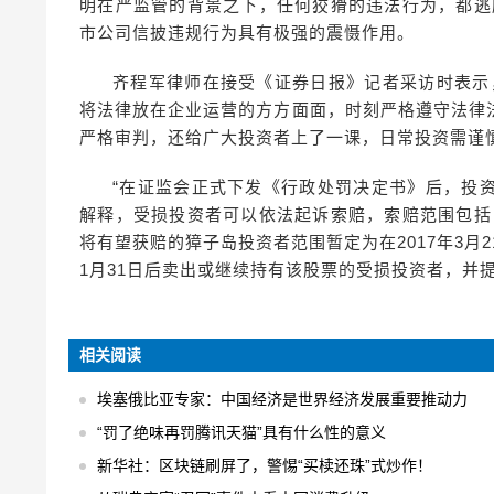
明在严监管的背景之下，任何狡猾的违法行为，都逃
市公司信披违规行为具有极强的震慑作用。
齐程军律师在接受《证券日报》记者采访时表示
将法律放在企业运营的方方面面，时刻严格遵守法律
严格审判，还给广大投资者上了一课，日常投资需谨
“在证监会正式下发《行政处罚决定书》后，投
解释，受损投资者可以依法起诉索赔，索赔范围包括
将有望获赔的獐子岛投资者范围暂定为在2017年3月21
1月31日后卖出或继续持有该股票的受损投资者，并
相关阅读
埃塞俄比亚专家：中国经济是世界经济发展重要推动力
“罚了绝味再罚腾讯天猫”具有什么性的意义
新华社：区块链刷屏了，警惕“买椟还珠”式炒作！