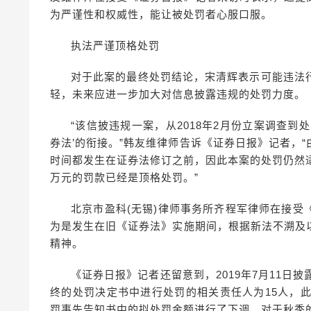
为严谨性和权威性，能让被处罚者心服口服。
执法严谨顶格处罚
对于此案的最终处罚结论，宋清辉表示可能违法
轻，未来应进一步加大对信息披露违规的处罚力度。
“该信披违规一案，从2018年2月份立案调查
券法’的衔接。”韩友维律师告诉《证券日报》记者，
时间都发生在证券法修订之前，因此本案的处罚仍然
万元的罚款已经是顶格处罚。”
北京市盈科(无锡)律师事务所齐程军律师在接
为是发生在旧《证券法》实施期间，根据新法不溯及
精神。
《证券日报》记者还留意到，2019年7月11日
终的处罚决定书中进行处罚的相关责任人为15人，
罚事先告知书中的拟处罚金额进行了下调。对于秋季