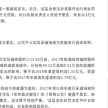
违规一案盖棺定论。近日，证监会依法对该案作出行政处罚
万元罚款，对15名相关责任人员给予警告，并处以3万元
措施。
违法事实。公司不以实际采捕海域为依据进行成本结转，
实际捕捞面积少13.93万亩，2017年账面结转捕捞面积
域和减值海域中，分别有44.22万亩和6.51万亩的底播虾
出的影响，獐子岛2016年度虚增利润1.31亿元。受虚
獐子岛2017年年度报告虚减利润2.79亿元。
利润由亏损披露为盈利，2017年将以前年度已采捕海域列
还涉及《年终盘点报告》和《核销公告》披露不真实、秋
事实，违法情节特别严重。”证监会在处罚决定书中言辞
资者利益，社会影响极其恶劣。