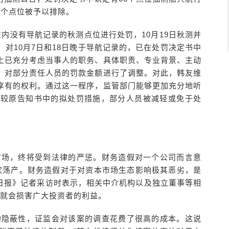
6个点位被予以排除。
在内没有导航记录的秋测点位进行处罚，10月19日秋测并
对10月7日和18日晚于导航记录的，已在处罚决定书中
上已充分考虑当事人的职务、具体职责、专业背景、主动
，对部分责任人员的罚款金额进行了调整。对此，韩友维
享有的权利。通过这一程序，监管部门能够更加充分地听
相较原告知书中的拟处罚措施，部分人员被减轻或免于处
市场，终将受到法律的严惩。财务造假对一个公司而言意
倾家荡产。财务造假对于对资本市场生态影响极其恶劣，是
券日报》记者采访时表示，相关中介机构以及独立董事等相
果就会损害广大投资者的利益。
的隐蔽性，证监会对该案的调查花费了很高的成本。这说