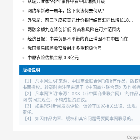
从瑞典宜家“召回”事件中看中国消费升级
网约车新政一周年，接下来该何去何从？
外管局：前三季度按美元计价银行结售汇同比增长18% 结售汇逆差下降75%
两融余额九连降创新低 券商称风险在可控范围内
经济日报：中美贸易不平衡的真正诱因不在中国而在美国
我国贸易顺差收窄散射出多重积极信号
中原农险估损金额 3.8亿元
版权说明
【1】 凡本网注明"来源：中国商业联合网"的所有作品，版
书面授权。转载时需注明来源于《中国商业联合网》及作者
【2】 凡本网注明"来源：XXX（非中国商业联合网）"的
网 赞同其观点，不构成投资建议。
【3】 如果您对新闻发表评论，请遵守国家相关法律、法规
责任。
【4】 如因作品内容、版权和其它问题需要同本网联系的。
Copy