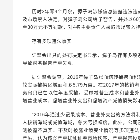
历时2年零4个月余，獐子岛涉嫌信息披露违法
及市场禁入决定，对獐子岛公司给予警告，并处以60
至30万元不等罚款，对4名主要责任人采取市场禁入
存有多项违法事实
证监会出具的处罚决定书显示，獐子岛存有多项
导致财务报告严重失真。
据证监会调查，2016年獐子岛账面结转捕捞面积较
较实际捕捞区域面积多5.79万亩。在2017年的核销海
夷扇贝已在以往年度采捕。受虚减营业成本和营业外支
增营业成本、虚增营业外支出和虚增资产减值损失影响，
“2016年通过少记录成本、营业外支出的方法将
入核销海域或减值海域，夸大亏损幅度。此外，公司
测披露不真实、不及时披露业绩变化情况等多项违法
严厉，认为该案严重扰乱证券市场秩序、严重损害投