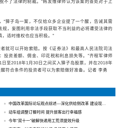
脱不了法律的制裁。”韩友维律师认为该案的查处对于上
，“獐子岛一案，不仅给众多企业提了一个醒，告诫其需
法规，妄图利用非法手段获取不当利益的必将遭受法律的
慎，适时维权也应当积极。”
资者就可以开始索赔。按《证券法》和最高人民法院司法
：投资差额、佣金、印花税和利息损失等。”齐程军律师
日至2018年1月30日之间买入獐子岛股票，并在2018年
提醒符合条件的投资者可以为索赔做好准备。记者 李勇
中国改革国际论坛观点综述---深化供给侧改革 建设现代化经济体系
动车组调整订餐时间 提升旅客出行幸福感
今年“双十一”破解快递用工荒须提效升级