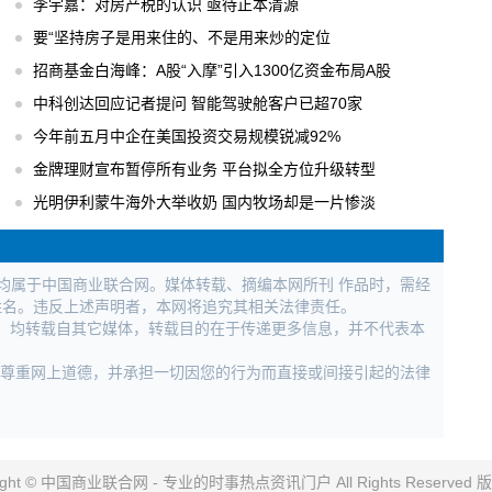
李宇嘉：对房产税的认识 亟待正本清源
要“坚持房子是用来住的、不是用来炒的定位
招商基金白海峰：A股“入摩”引入1300亿资金布局A股
中科创达回应记者提问 智能驾驶舱客户已超70家
今年前五月中企在美国投资交易规模锐减92%
金牌理财宣布暂停所有业务 平台拟全方位升级转型
光明伊利蒙牛海外大举收奶 国内牧场却是一片惨淡
权均属于中国商业联合网。媒体转载、摘编本网所刊 作品时，需经
姓名。违反上述声明者，本网将追究其相关法律责任。
作品，均转载自其它媒体，转载目的在于传递更多信息，并不代表本
，尊重网上道德，并承担一切因您的行为而直接或间接引起的法律
right © 中国商业联合网 - 专业的时事热点资讯门户 All Rights Reserved