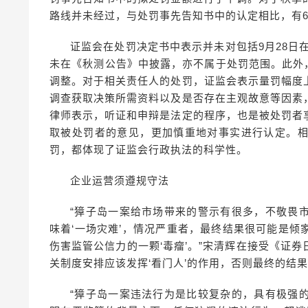
路线并未经过，与处罚事先告知书中的认定相比，有
证监会在处罚决定书中表示并未对包括9月28日
未在《秋测公告》中披露，亦不属于处罚范围。此外，
调整。对于相关责任人的处罚，证监会表示量罚幅度
调查获取决策所需资料以及是否存在主观故意等因素
律师表示，听证和申辩是法定的程序，也是被处罚者
取被处罚者的意见，更加慎重地对事实进行认定。
罚，都体现了证监会行政执法的科学性。
企业运营须遵规守法
“獐子岛一案给市场带来的警示有很多，不敬畏
味着‘一场灾难’，情况严重者，最终结果很可能是
伤害监管公信力的一颗‘毒瘤’。”宋清辉在接受《证
关制度安排应该发挥‘看门人’的作用，否则最终的结
“獐子岛一案违法行为是比较复杂的，具有极强