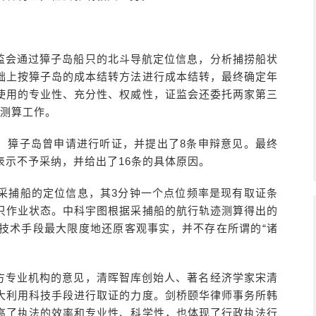
监会通过獐子岛船只的北斗导航定位信息，分析捕捞船状
础上按獐子岛的成本结转方法进行成本结转，最终确定年
使用的专业性、充分性、权威性，证监会还委托两家第三
和测算工作。
，獐子岛曾申请进行听证，并提出了8条申辩意见。最终
表示不予采纳，并给出了16条的具体原因。
贝采捕船的定位信息，其3分钟一个点位频率是现有取证条
只作业状态。中科宇图根据采捕船的航行轨迹测算得出的
技术手段最大限度地还原客观事实，并不存在所谓的“诸
方专业机构的意见，清晖智库创始人、著名经济学家宋清
大利用科技手段进行取证的力度。剑桥颐华律师事务所韩
高了执法的效率和专业性、科学性，也体现了行政执法行