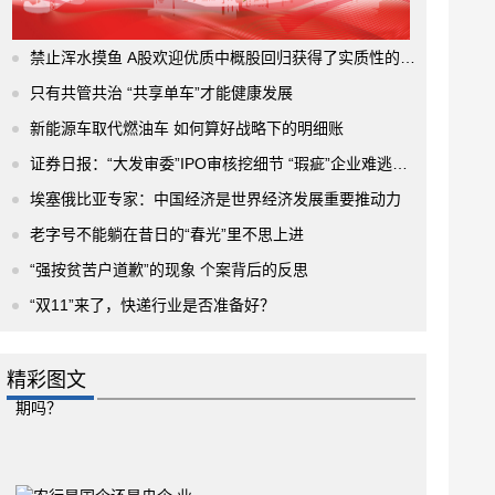
禁止浑水摸鱼 A股欢迎优质中概股回归获得了实质性的进展
只有共管共治 “共享单车”才能健康发展
新能源车取代燃油车 如何算好战略下的明细账
证券日报：“大发审委”IPO审核挖细节 “瑕疵”企业难逃法眼
埃塞俄比亚专家：中国经济是世界经济发展重要推动力
老字号不能躺在昔日的“春光”里不思上进
“强按贫苦户道歉”的现象 个案背后的反思
“双11”来了，快递行业是否准备好？
精彩图文