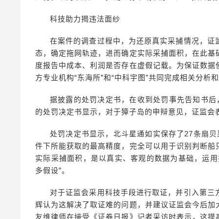
科技助力揭违法面纱
在案件的调查过程中，为还原真实采捕情况，证
态，确定拖网轨迹，进而确定实际采捕面积，在此基
度报告中成本、利润是否存在虚假记载。为保证数据
方专业机构“东海所”和“中科宇图”共同完成相关分析
据披露的处罚决定书，在收到处罚事先告知书后
的处罚决定书显示，对于獐子岛的申辩意见，证监会
处罚决定书显示，北斗星通如实保存了27条扇
件下所能获取的最高精度，完全可以用于识别判断船
实际采捕面积，是以真实、客观的数据为基础，运用
多假设”。
对于证监会采用科技手段进行取证，并引入第三
辉认为这解决了取证难的问题，并建议证监会今后加
友维律师在接受《证券日报》记者采访时表示，这提