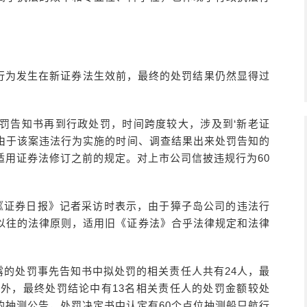
行为发生在新证券法生效前，最终的处罚结果仍然显得过
到处罚告知书再到行政处罚，时间跨度较大，涉及到‘新老证
“由于该案违法行为实施的时间、调查结果出来处罚告知的
适用证券法修订之前的规定。对上市公司信披违规行为60
受《证券日报》记者采访时表示，由于獐子岛公司的违法行
以往的法律原则，适用旧《证券法》合乎法律规定和法律
披露的处罚事先告知书中拟处罚的相关责任人共有24人，最
此外，最终处罚结论中有13名相关责任人的处罚金额较处
的抽测公告，处罚决定书中认定有60个点位抽测船只航行