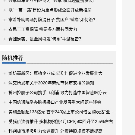
共享单车企业相继倒闭 “共享”模式还能挺多久？
以“一带一路”建设为重点形成全面开放新格局
拿着补助喝酒打牌混日子 贫困户"懒癌"如何治?
农民工工资保障 需要多方面共同发力
青蛙逆袭：氪金风引发“佛系”手游反击？
随机推荐
潍坊高新区：厚植企业成长沃土 促进企业发展壮大
深交所发布关于2020年劳动节休市安排的通知
神州控股子公司携手飞利浦 致力打造中国智慧医疗云平台
中国信通院举办脑机接口产业发展重大问题座谈会
实施金额超133亿元 首季240家上市公司借回购表达“业绩自信”
受猪价油价推升 多机构预测4月CPI小幅回升至2.5%左右
科创板市场吸引力快速提升 外资持股规模不断提高