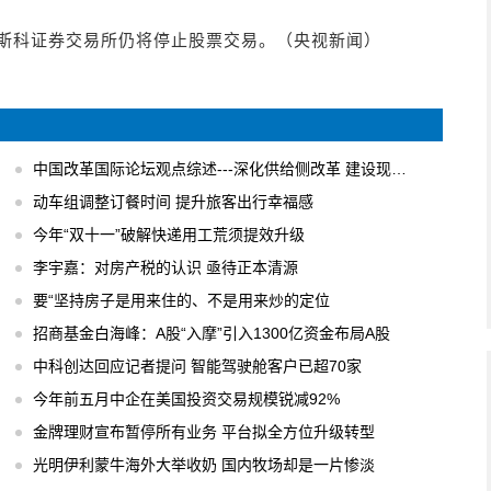
日莫斯科证券交易所仍将停止股票交易。（央视新闻）
中国改革国际论坛观点综述---深化供给侧改革 建设现代化经济体系
动车组调整订餐时间 提升旅客出行幸福感
今年“双十一”破解快递用工荒须提效升级
李宇嘉：对房产税的认识 亟待正本清源
要“坚持房子是用来住的、不是用来炒的定位
招商基金白海峰：A股“入摩”引入1300亿资金布局A股
中科创达回应记者提问 智能驾驶舱客户已超70家
今年前五月中企在美国投资交易规模锐减92%
金牌理财宣布暂停所有业务 平台拟全方位升级转型
光明伊利蒙牛海外大举收奶 国内牧场却是一片惨淡