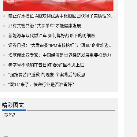
禁止浑水摸鱼 A股欢迎优质中概股回归获得了实质性的进展
只有共管共治 “共享单车”才能健康发展
新能源车取代燃油车 如何算好战略下的明细账
证券日报：“大发审委”IPO审核挖细节 “瑕疵”企业难逃法眼
埃塞俄比亚专家：中国经济是世界经济发展重要推动力
老字号不能躺在昔日的“春光”里不思上进
“强按贫苦户道歉”的现象 个案背后的反思
“双11”来了，快递行业是否准备好？
精彩图文