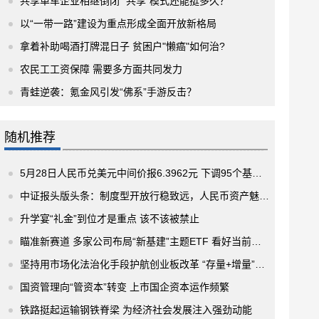
共享单车企业相继倒闭 “共享”模式还能挺多久？
以“一带一路”建设为重点形成全面开放新格局
拿着补助喝酒打牌混日子 贫困户"懒癌"如何治?
农民工工资保障 需要多方面共同发力
青蛙逆袭：氪金风引发“佛系”手游反击？
随机推荐
5月28日人民币兑美元中间价报6.3962元 下调95个基点 报6.3962元
中证报头版头条：制度型开放行稳致远，人民币资产魅力十足
升学宴“礼金”到位才是重点 该不该被禁止
瞄准新赛道 多家公司布局“新基建”主题ETF 看好当前投资时机
坚持用市场化法治化手段护航创业板改革 “存量+增量”的改革过渡有序
国资管理向“管资本”转变 上市国企资本运作频繁
铁路挺起运输钢铁脊梁 为经济社会发展注入强劲动能