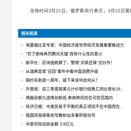
当地时间3月21日，俄罗斯央行表示，3月22
相关阅读
埃塞俄比亚专家：中国经济是世界经济发展重要推动力
“罚了绝味再罚腾讯天猫”具有什么性的意义
新华社：区块链刷屏了，警惕“买椟还珠”式炒作！
从瑞典宜家“召回”事件中看中国消费升级
网约车新政一周年，接下来该何去何从？
外管局：前三季度按美元计价银行结售汇同比增长18% 结售汇逆差下降75%
两融余额九连降创新低 券商称风险在可控范围内
经济日报：中美贸易不平衡的真正诱因不在中国而在美国
我国贸易顺差收窄散射出多重积极信号
中原农险估损金额 3.8亿元