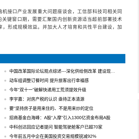
脑机接口产业发展重大问题座谈会，工信部科技司相关同
展的关键窗口期，需要汇聚国内创新资源适当超前部署技术
享，形成规模效益。并加大人才培育和共性平台建设，加
中国改革国际论坛观点综述---深化供给侧改革 建设现代化经济体系
动车组调整订餐时间 提升旅客出行幸福感
今年“双十一”破解快递用工荒须提效升级
李宇嘉：对房产税的认识 亟待正本清源
要“坚持房子是用来住的、不是用来炒的定位
招商基金白海峰：A股“入摩”引入1300亿资金布局A股
中科创达回应记者提问 智能驾驶舱客户已超70家
今年前五月中企在美国投资交易规模锐减92%