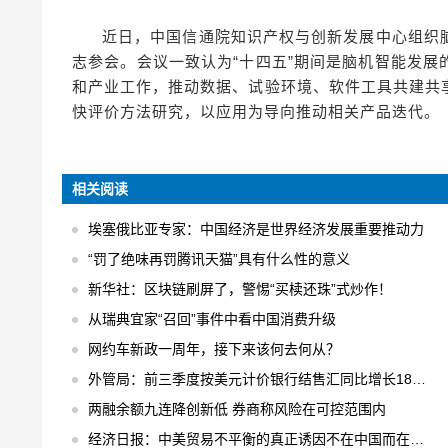
近日，中国信通院知识产权与创新发展中心组织
志参会。会议一致认为“十四五”期间是脑机智能发
和产业工作，推动数据、试验环境、软件工具共建共
快评价方法研究，以应用为导向推动相关产品迭代。
相关阅读
埃塞俄比亚专家：中国经济是世界经济发展重要推动力
“罚了绝味再罚腾讯天猫”具有什么性的意义
新华社：区块链刷屏了，警惕“买椟还珠”式炒作！
从瑞典宜家“召回”事件中看中国消费升级
网约车新政一周年，接下来该何去何从？
外管局：前三季度按美元计价银行结售汇同比增长18% 结售汇逆差下降75%
两融余额九连降创新低 券商称风险在可控范围内
经济日报：中美贸易不平衡的真正诱因不在中国而在美国