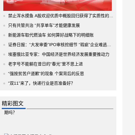
禁止浑水摸鱼 A股欢迎优质中概股回归获得了实质性的进展
只有共管共治 “共享单车”才能健康发展
新能源车取代燃油车 如何算好战略下的明细账
证券日报：“大发审委”IPO审核挖细节 “瑕疵”企业难逃法眼
埃塞俄比亚专家：中国经济是世界经济发展重要推动力
老字号不能躺在昔日的“春光”里不思上进
“强按贫苦户道歉”的现象 个案背后的反思
“双11”来了，快递行业是否准备好？
精彩图文