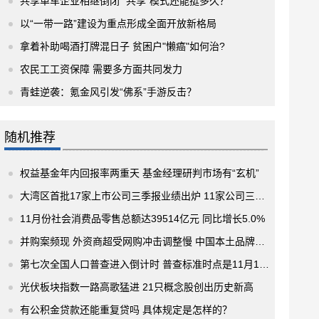
共享单车企业相继倒闭 “共享”模式还能挺多久？
以“一带一路”建设为重点形成全面开放新格局
拿着补助喝酒打牌混日子 贫困户"懒癌"如何治?
农民工工资保障 需要多方面共同发力
青蛙逆袭：氪金风引发“佛系”手游反击？
随机推荐
权益基金年内回报率两重天 基金经理研判市场有“玄机”
大湾区首批17家上市公司三季报业绩出炉 11家公司三季报前十大流通股东中出现机构身影
11月份社会消费品零售总额达39514亿元 同比增长5.0%
并购案频现 外资商超受网购冲击调整慢 中国本土品牌成收购主角
第七次全国人口普查进入倒计时 普查标准时点是11月1日零时
光伏板块指数一路高歌猛进 21只概念股创出历史新高
有公积金贷款还能重复贷吗 具体规定是怎样的？