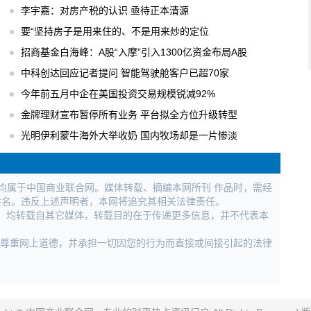
李宇嘉：对房产税的认识 亟待正本清源
要“坚持房子是用来住的、不是用来炒的定位
招商基金白海峰：A股“入摩”引入1300亿资金布局A股
中科创达回应记者提问 智能驾驶舱客户已超70家
今年前五月中企在美国投资交易规模锐减92%
金牌理财宣布暂停所有业务 平台拟全方位升级转型
光明伊利蒙牛海外大举收奶 国内牧场却是一片惨淡
权均属于中国商业联合网。媒体转载、摘编本网所刊 作品时，需经
姓名。违反上述声明者，本网将追究其相关法律责任。
作品，均转载自其它媒体，转载目的在于传递更多信息，并不代表本
，尊重网上道德，并承担一切因您的行为而直接或间接引起的法律