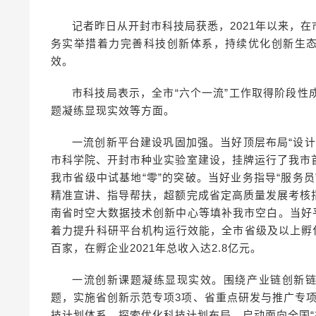
记者昨日从开封市科技局获悉，2021年以来，
务实举措着力完善科技创新体系，持续优化创新生态
效。
市科技局表示，全市“六个一流”工作取得阶段
题凝练显现实效等方面。
一流创新平台建设巩固加强。当好顶层布局“设
市科学院、开封市种业实验室建设，挂牌运行了我市
我市省级中试基地“零”的突破。当好业务指导“服务
精准宣讲、指导帮扶，超额完成省定高质量发展考核
南省时空大数据技术创新中心等填补我市空白。当好
着力提升科研平台机构运行效能，全市省级及以上孵
百家，在孵企业2021年总收入达2.8亿元。
一流创新课题凝练显现实效。围绕产业链创新链
题，实施省创新示范专项3项、省重点研发与推广专项
技计划体系，探索优化科技计划布局，启动面向全国“