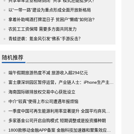
共享单车企业相继倒闭 “共享”模式还能挺多久？
以“一带一路”建设为重点形成全面开放新格局
拿着补助喝酒打牌混日子 贫困户"懒癌"如何治?
农民工工资保障 需要多方面共同发力
青蛙逆袭：氪金风引发“佛系”手游反击？
随机推荐
端午假期旅游热度不减 旅游收入超294亿元
富士康深圳园区暂停运营，产业链人士：iPhone生产主力郑州园区正常运营
海南国际碳排放权交易中心获批设立
中介“较真”使得上市公司遭遇年报烦恼
一季度中国可再生能源利用率显著提升 全国平均弃风率4%
多家基金公司开启自购模式 短期调整或是投资播种期
1800款移动金融APP备案 金融科技加速器和聚集效应凸显