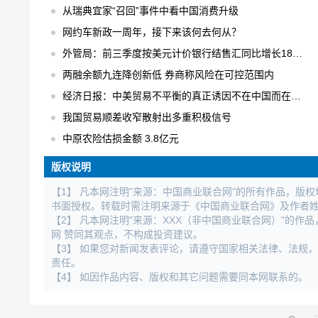
从瑞典宜家“召回”事件中看中国消费升级
网约车新政一周年，接下来该何去何从？
外管局：前三季度按美元计价银行结售汇同比增长18% 结售汇逆差下降75%
两融余额九连降创新低 券商称风险在可控范围内
经济日报：中美贸易不平衡的真正诱因不在中国而在美国
我国贸易顺差收窄散射出多重积极信号
中原农险估损金额 3.8亿元
版权说明
【1】 凡本网注明"来源：中国商业联合网"的所有作品，版
书面授权。转载时需注明来源于《中国商业联合网》及作者
【2】 凡本网注明"来源：XXX（非中国商业联合网）"的
网 赞同其观点，不构成投资建议。
【3】 如果您对新闻发表评论，请遵守国家相关法律、法规
责任。
【4】 如因作品内容、版权和其它问题需要同本网联系的。