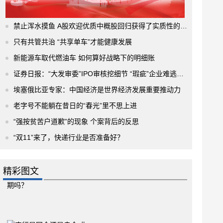
禁止浑水摸鱼 A股欢迎优质中概股回归获得了实质性的进展
只有共管共治 “共享单车”才能健康发展
新能源车取代燃油车 如何算好战略下的明细账
证券日报：“大发审委”IPO审核挖细节 “瑕疵”企业难逃法眼
埃塞俄比亚专家：中国经济是世界经济发展重要推动力
老字号不能躺在昔日的“春光”里不思上进
“强按贫苦户道歉”的现象 个案背后的反思
“双11”来了，快递行业是否准备好？
精彩图文