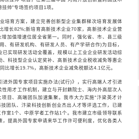
榜挂帅”专场签约项目1项。
业培育方案，建立完善创新型企业集群梯次培育发展体
同比增长82%;新培育高新技术企业70家，高新技术企业营
产业增加值增速位居全省第一。同时，强化省、市、县三级
费用、有研发机构、有研发人员、有产学研合作)为目标，
业已实现研发活动全覆盖，规模以上工业企业研发活动综
补助、科技型企业认定奖补、高新技术企业税收减免等惠企
同比增长19.7%，高新技术企业减免税额达4.1亿元。
引进外国专家项目实施办法(试行)》，实行高端人才引进
、柔性用才工作机制，建立与开封籍院士、海内外高层次人
大项目、高端团队加速集聚。我市大力实施“汴梁英才计
科技团队、汴梁科技创新创业杰出人才等评选工作，已建
工作室1个、中原学者工作站1个。我市建立市级领导联系
策，提高外国专家申请来华工作许可便利度，优化各类人