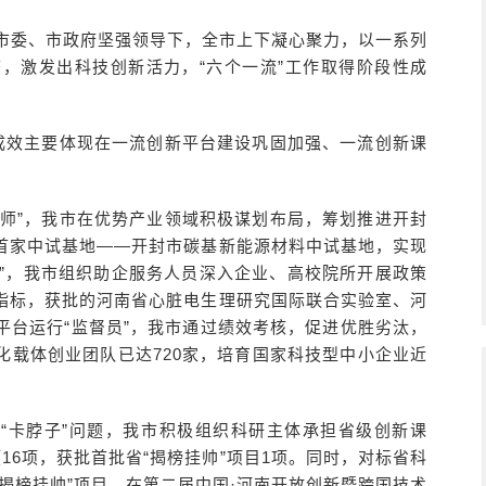
在市委、市政府坚强领导下，全市上下凝心聚力，以一系列
，激发出科技创新活力，“六个一流”工作取得阶段性成
性成效主要体现在一流创新平台建设巩固加强、一流创新课
计师”，我市在优势产业领域积极谋划布局，筹划推进开封
首家中试基地——开封市碳基新能源材料中试基地，实现
员”，我市组织助企服务人员深入企业、高校院所开展政策
指标，获批的河南省心脏电生理研究国际联合实验室、河
平台运行“监督员”，我市通过绩效考核，促进优胜劣汰，
化载体创业团队已达720家，培育国家科技型中小企业近
“卡脖子”问题，我市积极组织科研主体承担省级创新课
16项，获批首批省“揭榜挂帅”项目1项。同时，对标省科
揭榜挂帅”项目，在第二届中国·河南开放创新暨跨国技术