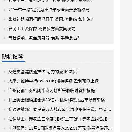
共享单车企业相继倒闭 “共享”模式还能挺多久？
以“一带一路”建设为重点形成全面开放新格局
拿着补助喝酒打牌混日子 贫困户"懒癌"如何治?
农民工工资保障 需要多方面共同发力
青蛙逆袭：氪金风引发“佛系”手游反击？
随机推荐
交通类基建快速推进 助力物流业“减负”
大摩：维持中行(3988.HK)增持评级 盈利预测上调
广州花都：对密闭半密闭场所采取临时管控措施
北上资金继续加仓逾33亿元 机构称震荡后市场有望逐级走高 农业股领涨
交通运输部：要提高万人城市公共汽电车保有量、空调车辆比例
社保基金、养老金三季度“加码”上市银行 养老金组合加速布局
上港集团：12月1日融资净买入992.31万元 融券净偿还3.83万股