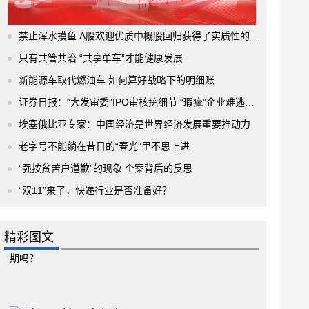
禁止浑水摸鱼 A股欢迎优质中概股回归获得了实质性的进展
只有共管共治 “共享单车”才能健康发展
新能源车取代燃油车 如何算好战略下的明细账
证券日报：“大发审委”IPO审核挖细节 “瑕疵”企业难逃法眼
埃塞俄比亚专家：中国经济是世界经济发展重要推动力
老字号不能躺在昔日的“春光”里不思上进
“强按贫苦户道歉”的现象 个案背后的反思
“双11”来了，快递行业是否准备好？
精彩图文