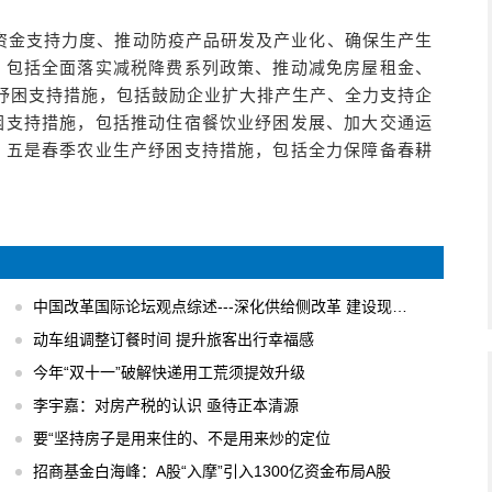
资金支持力度、推动防疫产品研发及产业化、确保生产生
，包括全面落实减税降费系列政策、推动减免房屋租金、
济纾困支持措施，包括鼓励企业扩大排产生产、全力支持企
困支持措施，包括推动住宿餐饮业纾困发展、加大交通运
。五是春季农业生产纾困支持措施，包括全力保障备春耕
中国改革国际论坛观点综述---深化供给侧改革 建设现代化经济体系
动车组调整订餐时间 提升旅客出行幸福感
今年“双十一”破解快递用工荒须提效升级
李宇嘉：对房产税的认识 亟待正本清源
要“坚持房子是用来住的、不是用来炒的定位
招商基金白海峰：A股“入摩”引入1300亿资金布局A股