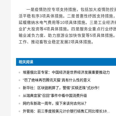
一是疫情防控专项支持措施，包括加大疫情防控
活平稳有序3项具体措施。二是普惠性纾困支持措施
延缓缴纳水电气费用等10项具体措施。三是工业经
业扩大投资等4项具体措施。四是服务业重点行业纾
输业减负力度、助力旅游业加快恢复等5项具体措施
工作、推动畜牧业稳定发展2项具体措施。
相关阅读
埃塞俄比亚专家：中国经济是世界经济发展重要推动力
“罚了绝味再罚腾讯天猫”具有什么性的意义
新华社：区块链刷屏了，警惕“买椟还珠”式炒作！
从瑞典宜家“召回”事件中看中国消费升级
网约车新政一周年，接下来该何去何从？
外管局：前三季度按美元计价银行结售汇同比增长18% 结售汇逆差下降75%