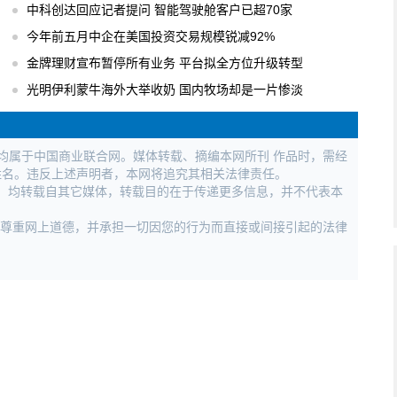
中科创达回应记者提问 智能驾驶舱客户已超70家
今年前五月中企在美国投资交易规模锐减92%
金牌理财宣布暂停所有业务 平台拟全方位升级转型
光明伊利蒙牛海外大举收奶 国内牧场却是一片惨淡
权均属于中国商业联合网。媒体转载、摘编本网所刊 作品时，需经
姓名。违反上述声明者，本网将追究其相关法律责任。
作品，均转载自其它媒体，转载目的在于传递更多信息，并不代表本
，尊重网上道德，并承担一切因您的行为而直接或间接引起的法律