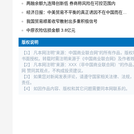
两融余额九连降创新低 券商称风险在可控范围内
经济日报：中美贸易不平衡的真正诱因不在中国而在美国
我国贸易顺差收窄散射出多重积极信号
中原农险估损金额 3.8亿元
版权说明
【1】 凡本网注明"来源：中国商业联合网"的所有作品，版
书面授权。转载时需注明来源于《中国商业联合网》及作者
【2】 凡本网注明"来源：XXX（非中国商业联合网）"的
网 赞同其观点，不构成投资建议。
【3】 如果您对新闻发表评论，请遵守国家相关法律、法规
责任。
【4】 如因作品内容、版权和其它问题需要同本网联系的。