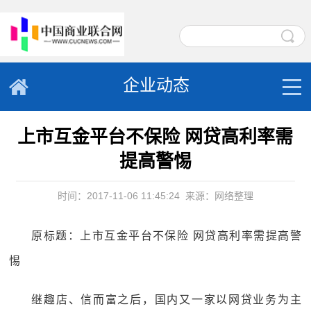
企业动态
上市互金平台不保险 网贷高利率需
提高警惕
时间：2017-11-06 11:45:24
来源：网络整理
原标题：上市互金平台不保险 网贷高利率需提高警
惕
继趣店、信而富之后，国内又一家以网贷业务为主