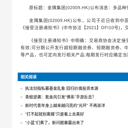
原标题：金隅集团(02009.HK)公布消息：多品种
金隅集团(02009.HK)公布，公司于近日收到
《接受注册通知书》(中市协注【2021】DFI10号
《接受注册通知书》中明确：交易商协会决定接
有效;可分期公开发行超短期融资券、短期融资券、
等产品，也可定向发行相关产品;每期发行时应确定
相关阅读
执法剑指私募基金乱象 回归价值投资本源
青蛙逆袭：氪金风引发“佛系”手游反击？
新时代青年身上越来越闪亮的“光环” 不再崇洋
“打不起就别离婚”只是看上去美好
“小蓝”们黄了，新问题暴露出来了