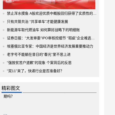
禁止浑水摸鱼 A股欢迎优质中概股回归获得了实质性的进展
只有共管共治 “共享单车”才能健康发展
新能源车取代燃油车 如何算好战略下的明细账
证券日报：“大发审委”IPO审核挖细节 “瑕疵”企业难逃法眼
埃塞俄比亚专家：中国经济是世界经济发展重要推动力
老字号不能躺在昔日的“春光”里不思上进
“强按贫苦户道歉”的现象 个案背后的反思
“双11”来了，快递行业是否准备好？
精彩图文