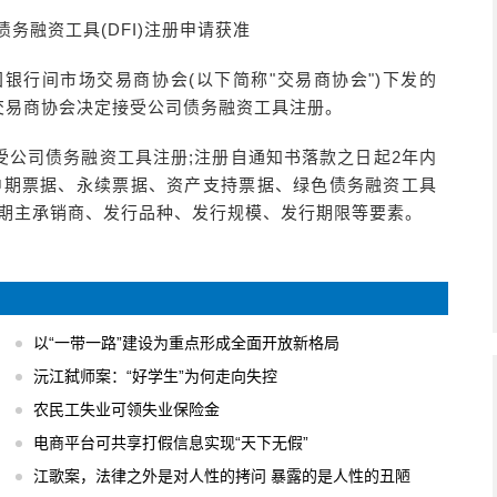
债务融资工具(DFI)注册申请获准
中国银行间市场交易商协会(以下简称"交易商协会")下发的
)，交易商协会决定接受公司债务融资工具注册。
受公司债务融资工具注册;注册自通知书落款之日起2年内
中期票据、永续票据、资产支持票据、绿色债务融资工具
当期主承销商、发行品种、发行规模、发行期限等要素。
以“一带一路”建设为重点形成全面开放新格局
沅江弑师案：“好学生”为何走向失控
农民工失业可领失业保险金
电商平台可共享打假信息实现“天下无假”
江歌案，法律之外是对人性的拷问 暴露的是人性的丑陋