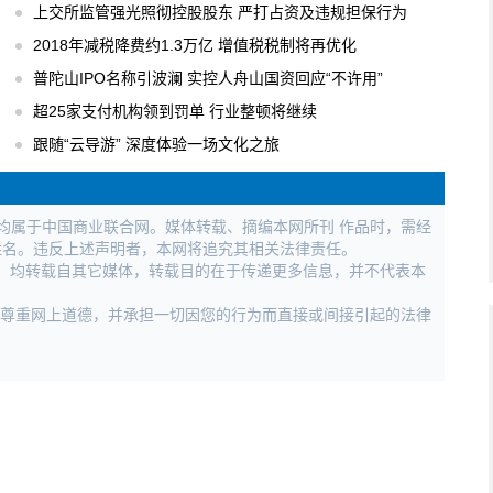
上交所监管强光照彻控股股东 严打占资及违规担保行为
2018年减税降费约1.3万亿 增值税税制将再优化
普陀山IPO名称引波澜 实控人舟山国资回应“不许用”
超25家支付机构领到罚单 行业整顿将继续
跟随“云导游” 深度体验一场文化之旅
权均属于中国商业联合网。媒体转载、摘编本网所刊 作品时，需经
姓名。违反上述声明者，本网将追究其相关法律责任。
作品，均转载自其它媒体，转载目的在于传递更多信息，并不代表本
，尊重网上道德，并承担一切因您的行为而直接或间接引起的法律