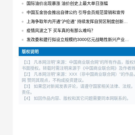
国际油价出现暴涨 油价创史上最大单日涨幅
中国互金协会推出自律公约 引导会员规范营销和宣传
上海争取年内开通“沪伦通” 持续发挥自贸区制度创新优势
疫情风波之下 买车真的有那么难吗？
发改委和建行拟设立规模约3000亿元战略性新兴产业发展基金
版权说明
【1】 凡本网注明"来源：中国商业联合网"的所有作品，版
书面授权。转载时需注明来源于《中国商业联合网》及作者
【2】 凡本网注明"来源：XXX（非中国商业联合网）"的
网 赞同其观点，不构成投资建议。
【3】 如果您对新闻发表评论，请遵守国家相关法律、法规
责任。
【4】 如因作品内容、版权和其它问题需要同本网联系的。