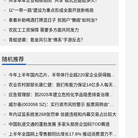
共享单车企业相继倒闭 “共享”模式还能挺多久？
以“一带一路”建设为重点形成全面开放新格局
拿着补助喝酒打牌混日子 贫困户"懒癌"如何治?
农民工工资保障 需要多方面共同发力
青蛙逆袭：氪金风引发“佛系”手游反击？
随机推荐
今年上半年国内芯片、半导体行业超220家企业获得融资 总融资规模近400亿元
农业农村部部长唐仁健：我们有能力保证14亿多人每天到点开饭不饿肚子
应急管理部：到2025年建立危险化学品隐患排查治理和预防控制体系
威尔泰(002058.SZ)：实行退市风险警示 股票简称由“威尔泰”变更为“*ST威尔”
年内证监系统发268张罚单 信披违规和内幕交易占比较大
中国轨道交通的蓬勃发展 多家头部房企加码TOD赛道
上半年全国网上零售额同比增长17.8% 推动消费潜力不断释放