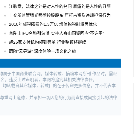
江歌案，法律之外是对人性的拷问 暴露的是人性的丑陋
上交所监管强光照彻控股股东 严打占资及违规担保行为
2018年减税降费约1.3万亿 增值税税制将再优化
普陀山IPO名称引波澜 实控人舟山国资回应“不许用”
超25家支付机构领到罚单 行业整顿将继续
跟随“云导游” 深度体验一场文化之旅
权均属于中国商业联合网。媒体转载、摘编本网所刊 作品时，需经
姓名。违反上述声明者，本网将追究其相关法律责任。
作品，均转载自其它媒体，转载目的在于传递更多信息，并不代表本
，尊重网上道德，并承担一切因您的行为而直接或间接引起的法律