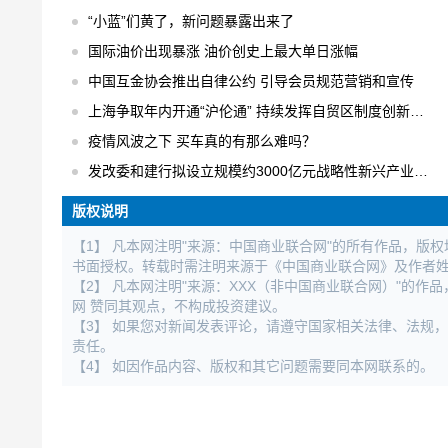
“小蓝”们黄了，新问题暴露出来了
国际油价出现暴涨 油价创史上最大单日涨幅
中国互金协会推出自律公约 引导会员规范营销和宣传
上海争取年内开通“沪伦通” 持续发挥自贸区制度创新优势
疫情风波之下 买车真的有那么难吗？
发改委和建行拟设立规模约3000亿元战略性新兴产业发展基金
版权说明
【1】 凡本网注明"来源：中国商业联合网"的所有作品，版
书面授权。转载时需注明来源于《中国商业联合网》及作者
【2】 凡本网注明"来源：XXX（非中国商业联合网）"的
网 赞同其观点，不构成投资建议。
【3】 如果您对新闻发表评论，请遵守国家相关法律、法规
责任。
【4】 如因作品内容、版权和其它问题需要同本网联系的。