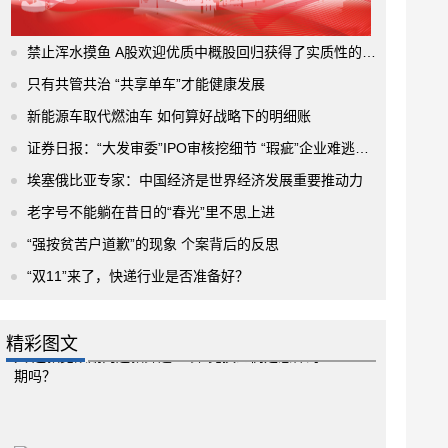
禁止浑水摸鱼 A股欢迎优质中概股回归获得了实质性的进展
只有共管共治 “共享单车”才能健康发展
新能源车取代燃油车 如何算好战略下的明细账
证券日报：“大发审委”IPO审核挖细节 “瑕疵”企业难逃法眼
埃塞俄比亚专家：中国经济是世界经济发展重要推动力
老字号不能躺在昔日的“春光”里不思上进
“强按贫苦户道歉”的现象 个案背后的反思
“双11”来了，快递行业是否准备好？
精彩图文