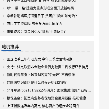
共享单车企业相继倒闭 “共享”模式还能挺多久？
以“一带一路”建设为重点形成全面开放新格局
拿着补助喝酒打牌混日子 贫困户"懒癌"如何治?
农民工工资保障 需要多方面共同发力
青蛙逆袭：氪金风引发“佛系”手游反击？
随机推荐
国企改革三年行动方案 今年二季度落地可期
央行：试点取消非金融企业债务融资工具发行环节信用评级要求 发布之日起实施
新时代青年身上越来越闪亮的“光环” 不再崇洋
韩国防空识别区是什么时候开始划定的？
北斗星通(002151.SZ)公布消息：国家集成电路产业投资基金拟减持不超2%的股份
银保监会：拓宽商业养老保险资金运用范围 推动健康保险与健康管理融合发展
上证指数逼近年内高点 核心资产的逐步企稳回升