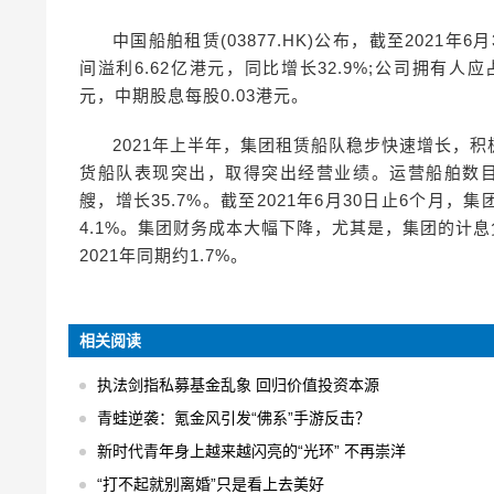
中国船舶租赁(03877.HK)公布，截至2021年6
间溢利6.62亿港元，同比增长32.9%;公司拥有人应占
元，中期股息每股0.03港元。
2021年上半年，集团租赁船队稳步快速增长，
货船队表现突出，取得突出经营业绩。运营船舶数目由20
艘，增长35.7%。截至2021年6月30日止6个月
4.1%。集团财务成本大幅下降，尤其是，集团的计息负
2021年同期约1.7%。
相关阅读
执法剑指私募基金乱象 回归价值投资本源
青蛙逆袭：氪金风引发“佛系”手游反击？
新时代青年身上越来越闪亮的“光环” 不再崇洋
“打不起就别离婚”只是看上去美好