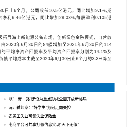
月30日止6个月，公司收益10.5亿港元，同比增加9.1%;期
净利6.46亿港元，同比增加28.03%;每股盈利0.105港
积极拓展海上新能源装备市场，创新绿色金融模式，自营散
20年6月30日的84艘增加至2021年6月30日的114
，集团的平均净资产回报率及平均资产回报率分别为14.1%及
债平均成本由截至2020年6月30日止6个月的3.3%降至
以“一带一路”建设为重点形成全面开放新格局
沅江弑师案：“好学生”为何走向失控
农民工失业可领失业保险金
电商平台可共享打假信息实现“天下无假”