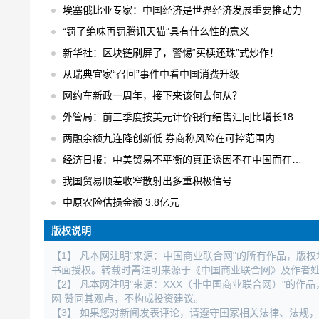
埃塞俄比亚专家：中国经济是世界经济发展重要推动力
“罚了绝味再罚腾讯天猫”具有什么性的意义
新华社：区块链刷屏了，警惕“买椟还珠”式炒作！
从瑞典宜家“召回”事件中看中国消费升级
网约车新政一周年，接下来该何去何从？
外管局：前三季度按美元计价银行结售汇同比增长18% 结售汇逆差下降75%
两融余额九连降创新低 券商称风险在可控范围内
经济日报：中美贸易不平衡的真正诱因不在中国而在美国
我国贸易顺差收窄散射出多重积极信号
中原农险估损金额 3.8亿元
版权说明
【1】 凡本网注明"来源：中国商业联合网"的所有作品，版
书面授权。转载时需注明来源于《中国商业联合网》及作者
【2】 凡本网注明"来源：XXX（非中国商业联合网）"的
网 赞同其观点，不构成投资建议。
【3】 如果您对新闻发表评论，请遵守国家相关法律、法规