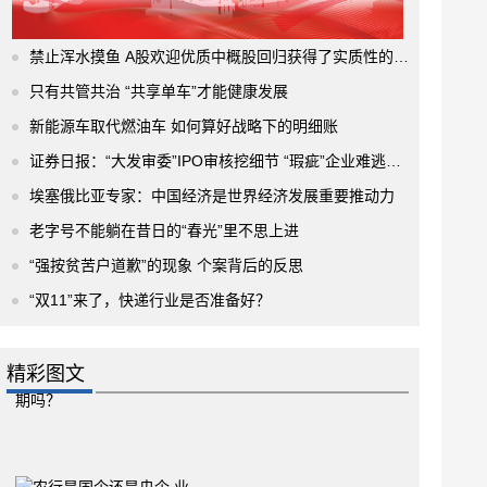
禁止浑水摸鱼 A股欢迎优质中概股回归获得了实质性的进展
只有共管共治 “共享单车”才能健康发展
新能源车取代燃油车 如何算好战略下的明细账
证券日报：“大发审委”IPO审核挖细节 “瑕疵”企业难逃法眼
埃塞俄比亚专家：中国经济是世界经济发展重要推动力
老字号不能躺在昔日的“春光”里不思上进
“强按贫苦户道歉”的现象 个案背后的反思
“双11”来了，快递行业是否准备好？
精彩图文