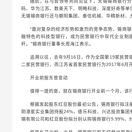
随后，在与会领导共同见证下，无锡锡商银行分
码、华为江苏、数美天下、明略科技、深度好奇等单
无锡锡商银行还与朝阳集团、泰信机械、华精新材、
“面对复杂的经济形势和激烈的竞争态势，锡商银
融特色的科技型银行，成为民营银行中现代企业制
杆。”锡商银行董事长周海江表示。
追溯以往，去年9月16日，作为全国第19家民
二家民营银行，而江苏省首家民营银行为2017年6月
开业前股东曾变动
值得一提的是，就在锡商银行开业前一个月，该
根据发起股东红豆股份最初公告，锡商银行拟注册
阴澄星实业集团持股24%，德乐科技、兴达投资集
锡有限公司和红豆股份拟分别认购锡商银行9.99%、9.99