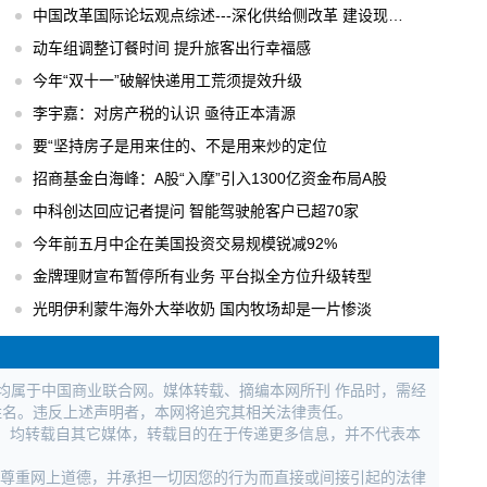
中国改革国际论坛观点综述---深化供给侧改革 建设现代化经济体系
动车组调整订餐时间 提升旅客出行幸福感
今年“双十一”破解快递用工荒须提效升级
李宇嘉：对房产税的认识 亟待正本清源
要“坚持房子是用来住的、不是用来炒的定位
招商基金白海峰：A股“入摩”引入1300亿资金布局A股
中科创达回应记者提问 智能驾驶舱客户已超70家
今年前五月中企在美国投资交易规模锐减92%
金牌理财宣布暂停所有业务 平台拟全方位升级转型
光明伊利蒙牛海外大举收奶 国内牧场却是一片惨淡
权均属于中国商业联合网。媒体转载、摘编本网所刊 作品时，需经
姓名。违反上述声明者，本网将追究其相关法律责任。
作品，均转载自其它媒体，转载目的在于传递更多信息，并不代表本
，尊重网上道德，并承担一切因您的行为而直接或间接引起的法律