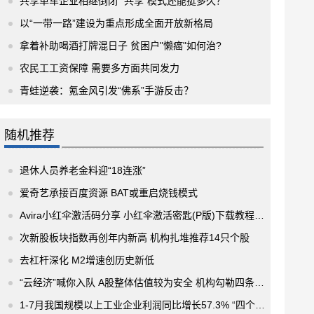
共享单车企业相继倒闭 “共享”模式还能挺多久？
以“一带一路”建设为重点形成全面开放新格局
拿着补助喝酒打牌混日子 贫困户"懒癌"如何治?
农民工工资保障 需要多方面共同发力
青蛙逆袭：氪金风引发“佛系”手游反击？
随机推荐
退休人员养老金料迎“18连涨”
爱奇艺承接百度资源 BAT或重启烧钱模式
Avira小红伞激活码分享 小红伞激活密匙(P版)下载教程来了
次新股板块指数再创年内新高 机构扎堆推荐14只个股
去杠杆深化 M2增速创历史新低
“云经济”喊你入队 A股整体估值较为安全 机构勾勒四条投资主线
1-7月我国规模以上工业企业利润同比增长57.3% “四个持续”特征凸显