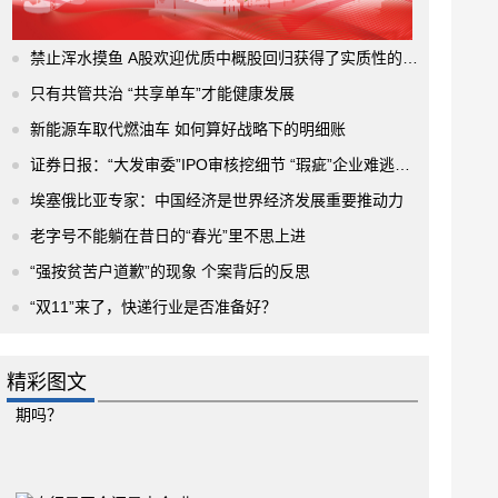
禁止浑水摸鱼 A股欢迎优质中概股回归获得了实质性的进展
只有共管共治 “共享单车”才能健康发展
新能源车取代燃油车 如何算好战略下的明细账
证券日报：“大发审委”IPO审核挖细节 “瑕疵”企业难逃法眼
埃塞俄比亚专家：中国经济是世界经济发展重要推动力
老字号不能躺在昔日的“春光”里不思上进
“强按贫苦户道歉”的现象 个案背后的反思
“双11”来了，快递行业是否准备好？
精彩图文