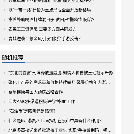
共享单车企业相继倒闭 “共享”模式还能挺多久？
以“一带一路”建设为重点形成全面开放新格局
拿着补助喝酒打牌混日子 贫困户"懒癌"如何治?
农民工工资保障 需要多方面共同发力
青蛙逆袭：氪金风引发“佛系”手游反击？
随机推荐
“东北前首富”刑满释放遭威胁 知情人称曾被王珉批示严办
磷化工产品的需求量和价格持续攀升 磷酸价格年内涨幅达280%
复星健康与国大药房战略合作
四大AMC多渠道积极进行“补血”工作
“石油币”是陷阱还是馅饼？
什么是bias指标？bias指标在股市中具备什么作用？
北京多高校迎来首批返校毕业生 实现“手持紫荆码、畅行清华园”