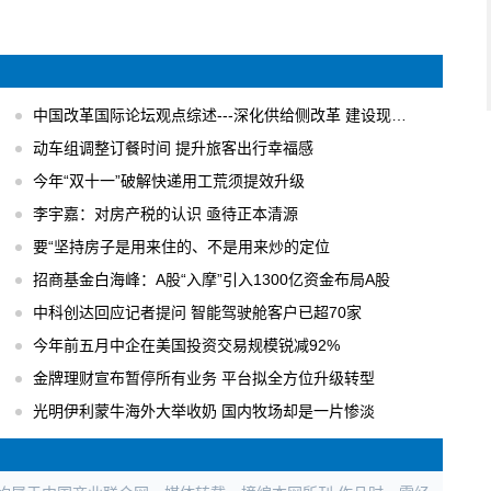
中国改革国际论坛观点综述---深化供给侧改革 建设现代化经济体系
动车组调整订餐时间 提升旅客出行幸福感
今年“双十一”破解快递用工荒须提效升级
李宇嘉：对房产税的认识 亟待正本清源
要“坚持房子是用来住的、不是用来炒的定位
招商基金白海峰：A股“入摩”引入1300亿资金布局A股
中科创达回应记者提问 智能驾驶舱客户已超70家
今年前五月中企在美国投资交易规模锐减92%
金牌理财宣布暂停所有业务 平台拟全方位升级转型
光明伊利蒙牛海外大举收奶 国内牧场却是一片惨淡