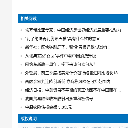
相关阅读
埃塞俄比亚专家：中国经济是世界经济发展重要推动力
“罚了绝味再罚腾讯天猫”具有什么性的意义
新华社：区块链刷屏了，警惕“买椟还珠”式炒作！
从瑞典宜家“召回”事件中看中国消费升级
网约车新政一周年，接下来该何去何从？
外管局：前三季度按美元计价银行结售汇同比增长18% 结售汇逆差下降75%
两融余额九连降创新低 券商称风险在可控范围内
经济日报：中美贸易不平衡的真正诱因不在中国而在美国
我国贸易顺差收窄散射出多重积极信号
中原农险估损金额 3.8亿元
版权说明