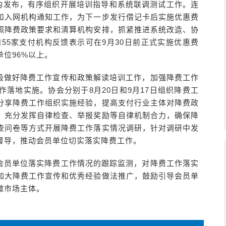
机构发布，有序组织开展培训指导和系统联调测试工作。连
和入网机构通知工作，为下一步发行借记卡后实施优惠费
照降费政策要求和清算机构安排，抓紧推进系统改造、协
55家支付机构反馈表示可在9月30日前正式实施优惠费
位96%以上。
极做好降费工作宣传和政策解读培训工作，加强降费工作
落地实施。协会分别于8月20日和9月17日组织降费工
分享降费工作组织实施经验，提高支付行业主体对降费政
，充分发挥自律检查、举报奖励等自律机制合力，确保降
查问卷等方式开展降费工作落实情况调研，针对调研中发
督导，推动会员单位切实落实降费工作。
会员单位落实降费工作情况的跟踪监测，对降费工作落实
加大降费工作宣传和优秀经验做法推广，鼓励引导会员单
微市场主体。