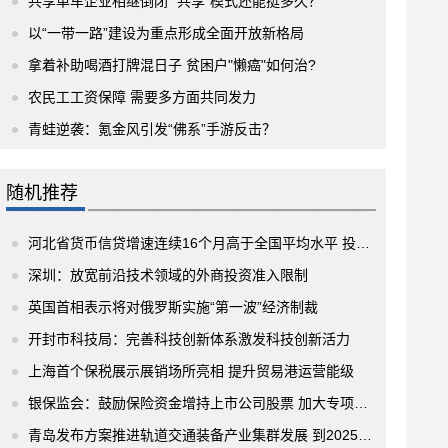
共享单车企业相继倒闭 “共享”模式还能挺多久？
以“一带一路”建设为重点形成全面开放新格局
拿着补助喝酒打牌混日子 贫困户"懒癌"如何治?
农民工工资保障 需要多方面共同发力
青蛙逆袭：氪金风引发“佛系”手游反击？
随机推荐
河北省货币信贷增速连续16个月高于全国平均水平 投放势头良好
深圳：放宽前沿技术领域的外商投资准入限制
英国首相表示将对俄罗斯实施“第一波”经济制裁
开封市科技局：完善科技创新体系激发科技创新活力
上海首个保税展示展销场所亮相 提升贸易港运营能级
银保监会：鼓励保险资金增持上市公司股票 加大专项产品落地力度
青岛发布方案推进轨道交通装备产业集群发展 到2025年产业链产值争破1500亿元