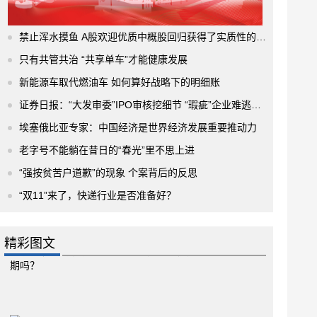
禁止浑水摸鱼 A股欢迎优质中概股回归获得了实质性的进展
只有共管共治 “共享单车”才能健康发展
新能源车取代燃油车 如何算好战略下的明细账
证券日报：“大发审委”IPO审核挖细节 “瑕疵”企业难逃法眼
埃塞俄比亚专家：中国经济是世界经济发展重要推动力
老字号不能躺在昔日的“春光”里不思上进
“强按贫苦户道歉”的现象 个案背后的反思
“双11”来了，快递行业是否准备好？
精彩图文