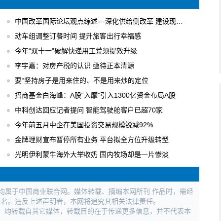
中国改革国际论坛观点综述---深化供给侧改革 建设现代化经济体系
动车组调整订餐时间 提升旅客出行幸福感
今年“双十一”破解快递用工荒须提效升级
李宇嘉：对房产税的认识 亟待正本清源
要“坚持房子是用来住的、不是用来炒的定位
招商基金白海峰：A股“入摩”引入1300亿资金布局A股
中科创达回应记者提问 智能驾驶舱客户已超70家
今年前五月中企在美国投资交易规模锐减92%
金牌理财宣布暂停所有业务 平台拟全方位升级转型
光明伊利蒙牛海外大举收奶 国内牧场却是一片惨淡
权均属于中国商业联合网。媒体转载、摘编本网所刊 作品时，需经
姓名。违反上述声明者，本网将追究其相关法律责任。
作品，均转载自其它媒体，转载目的在于传递更多信息，并不代表本