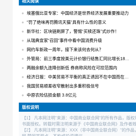
相关阅读
埃塞俄比亚专家：中国经济是世界经济发展重要推动力
“罚了绝味再罚腾讯天猫”具有什么性的意义
新华社：区块链刷屏了，警惕“买椟还珠”式炒作！
从瑞典宜家“召回”事件中看中国消费升级
网约车新政一周年，接下来该何去何从？
外管局：前三季度按美元计价银行结售汇同比增长18% 结售汇逆差下降75%
两融余额九连降创新低 券商称风险在可控范围内
经济日报：中美贸易不平衡的真正诱因不在中国而在美国
我国贸易顺差收窄散射出多重积极信号
中原农险估损金额 3.8亿元
版权说明
【1】 凡本网注明"来源：中国商业联合网"的所有作品，版
书面授权。转载时需注明来源于《中国商业联合网》及作者
【2】 凡本网注明"来源：XXX（非中国商业联合网）"的