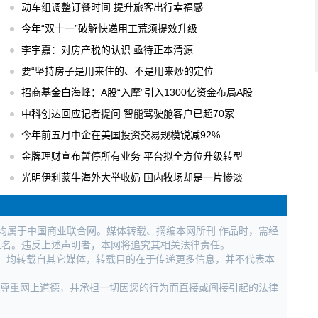
动车组调整订餐时间 提升旅客出行幸福感
今年“双十一”破解快递用工荒须提效升级
李宇嘉：对房产税的认识 亟待正本清源
要“坚持房子是用来住的、不是用来炒的定位
招商基金白海峰：A股“入摩”引入1300亿资金布局A股
中科创达回应记者提问 智能驾驶舱客户已超70家
今年前五月中企在美国投资交易规模锐减92%
金牌理财宣布暂停所有业务 平台拟全方位升级转型
光明伊利蒙牛海外大举收奶 国内牧场却是一片惨淡
权均属于中国商业联合网。媒体转载、摘编本网所刊 作品时，需经
姓名。违反上述声明者，本网将追究其相关法律责任。
作品，均转载自其它媒体，转载目的在于传递更多信息，并不代表本
，尊重网上道德，并承担一切因您的行为而直接或间接引起的法律