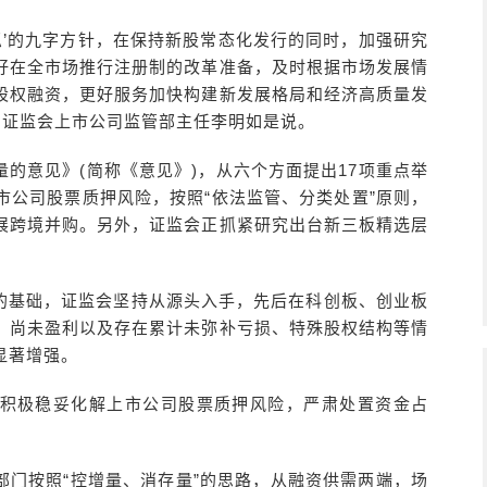
忍’的九字方针，在保持新股常态化发行的同时，加强研究
好在全市场推行注册制的改革准备，及时根据市场发展情
股权融资，更好服务加快构建新发展格局和经济高质量发
上，证监会上市公司监管部主任李明如是说。
的意见》(简称《意见》)，从六个方面提出17项重点举
市公司股票质押风险，按照“依法监管、分类处置”原则，
展跨境并购。另外，证监会正抓紧研究出台新三板精选层
的基础，证监会坚持从源头入手，先后在科创板、创业板
，尚未盈利以及存在累计未弥补亏损、特殊股权结构等情
显著增强。
积极稳妥化解上市公司股票质押风险，严肃处置资金占
部门按照“控增量、消存量”的思路，从融资供需两端，场