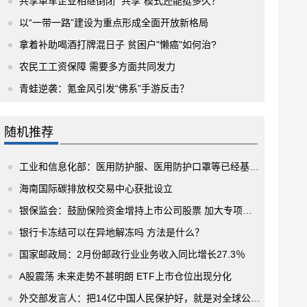
共享单车企业相继倒闭 “共享”模式还能挺多久？
以“一带一路”建设为重点形成全面开放新格局
拿着补助喝酒打牌混日子 贫困户"懒癌"如何治?
农民工工资保障 需要多方面共同发力
青蛙逆袭：氪金风引发“佛系”手游反击？
随机推荐
工业和信息化部：医用防护服、医用防护口罩等已经基本可以满足国内需求
海南国际碳排放权交易中心获批设立
银保监会：鼓励保险资金增持上市公司股票 加大专项产品落地力度
银行卡冻结可以在异地解冻吗 方法是什么？
国家邮政局：2月份邮政行业业务收入同比增长27.3％
A股震荡 未来走势不甚明朗 ETF上市仓位出现分化
外交部发言人：把14亿中国人民保护好，就是对全球公共卫生安全的巨大贡献