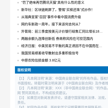
“罚了绝味再罚腾讯天猫”具有什么性的意义
新华社：区块链刷屏了，警惕“买椟还珠”式炒作！
从瑞典宜家“召回”事件中看中国消费升级
网约车新政一周年，接下来该何去何从？
外管局：前三季度按美元计价银行结售汇同比增长18% 结售汇逆差下降75%
两融余额九连降创新低 券商称风险在可控范围内
经济日报：中美贸易不平衡的真正诱因不在中国而在美国
我国贸易顺差收窄散射出多重积极信号
中原农险估损金额 3.8亿元
版权说明
【1】 凡本网注明"来源：中国商业联合网"的所有作品，版
书面授权。转载时需注明来源于《中国商业联合网》及作者
【2】 凡本网注明"来源：XXX（非中国商业联合网）"的
网 赞同其观点，不构成投资建议。
【3】 如果您对新闻发表评论，请遵守国家相关法律、法规
责任。
【4】 如因作品内容、版权和其它问题需要同本网联系的。