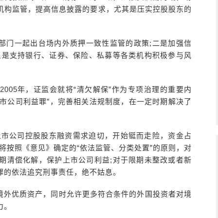
机构监管，提高信息披露的要求，尤其是压实控股股东的
部门一起出台场内外质押一致性监管的政策;二是加强信
三是支持银行、证券、保险、私募等各类机构积极参与风
005年，证监会就将“清欠解保”作为专项治理的重要内
上市公司利益罪”，完善相关法规制度，在一定时期解决了
上市公司控股股东融资需求迫切，开始铤而走险，资金占
将按照《意见》确定的“依法监管、分类处置”的原则，对
期清偿化解，保护上市公司利益;对于限期未整改或者新
罪的依法追究刑事责任，绝不姑息。
境外优质资产，同时允许更多符合条件的外国投资者对境
力。