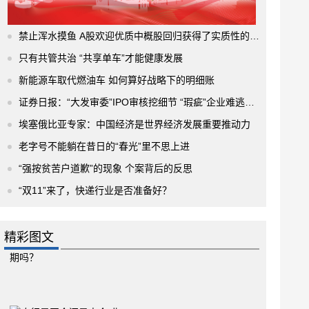
禁止浑水摸鱼 A股欢迎优质中概股回归获得了实质性的进展
只有共管共治 “共享单车”才能健康发展
新能源车取代燃油车 如何算好战略下的明细账
证券日报：“大发审委”IPO审核挖细节 “瑕疵”企业难逃法眼
埃塞俄比亚专家：中国经济是世界经济发展重要推动力
老字号不能躺在昔日的“春光”里不思上进
“强按贫苦户道歉”的现象 个案背后的反思
“双11”来了，快递行业是否准备好？
精彩图文