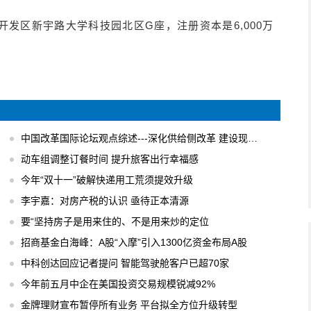
发区新宇路大学科技园北区G座，注册资本是6,000万
中国改革国际论坛观点综述---深化供给侧改革 建设现代化经济体系
动车组调整订餐时间 提升旅客出行幸福感
今年“双十一”破解快递用工荒须提效升级
李宇嘉：对房产税的认识 亟待正本清源
要“坚持房子是用来住的、不是用来炒的定位
招商基金白海峰：A股“入摩”引入1300亿资金布局A股
中科创达回应记者提问 智能驾驶舱客户已超70家
今年前五月中企在美国投资交易规模锐减92%
金牌理财宣布暂停所有业务 平台拟全方位升级转型