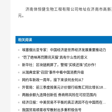
济南体恒健生物工程有限公司地址在济南市高新开
元。
相关阅读
埃塞俄比亚专家：中国经济是世界经济发展重要推动力
“罚了绝味再罚腾讯天猫”具有什么性的意义
新华社：区块链刷屏了，警惕“买椟还珠”式炒作！
从瑞典宜家“召回”事件中看中国消费升级
网约车新政一周年，接下来该何去何从？
外管局：前三季度按美元计价银行结售汇同比增长18% 结售汇逆差下降75%
两融余额九连降创新低 券商称风险在可控范围内
经济日报：中美贸易不平衡的真正诱因不在中国而在美国
我国贸易顺差收窄散射出多重积极信号