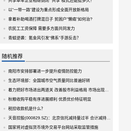
共享单车企业相继倒闭 “共享”模式还能挺多久？
以“一带一路”建设为重点形成全面开放新格局
拿着补助喝酒打牌混日子 贫困户"懒癌"如何治?
农民工工资保障 需要多方面共同发力
青蛙逆袭：氪金风引发“佛系”手游反击？
随机推荐
南阳市安排部署进一步提升疫情防控能力
生态环境部：全国城市空气质量同比普遍好转
着力把好市场进出两道关 改善股市利益格局 市场出现四大积极变化
秋粮收购平稳有序进展顺利 优质优价特征明显
税控收款机是什么？
天音控股(000829.SZ)：北京信托减持量过半 合计减持公司股份2050.2万股
国家将对虚拟货币境外交易平台网站采取监管措施