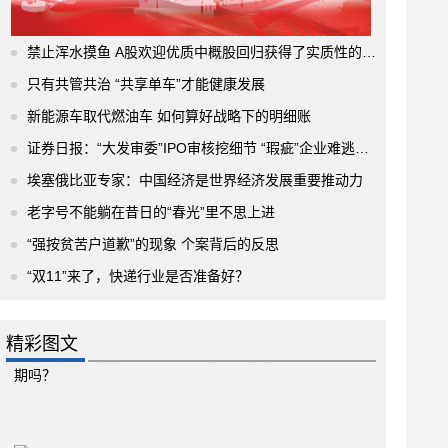
禁止浑水摸鱼 A股欢迎优质中概股回归获得了实质性的进展
只有共管共治 “共享单车”才能健康发展
新能源车取代燃油车 如何算好战略下的明细账
证券日报：“大发审委”IPO审核挖细节 “瑕疵”企业难逃法眼
埃塞俄比亚专家：中国经济是世界经济发展重要推动力
老字号不能躺在昔日的“春光”里不思上进
“强按贫苦户道歉”的现象 个案背后的反思
“双11”来了，快递行业是否准备好？
精彩图文