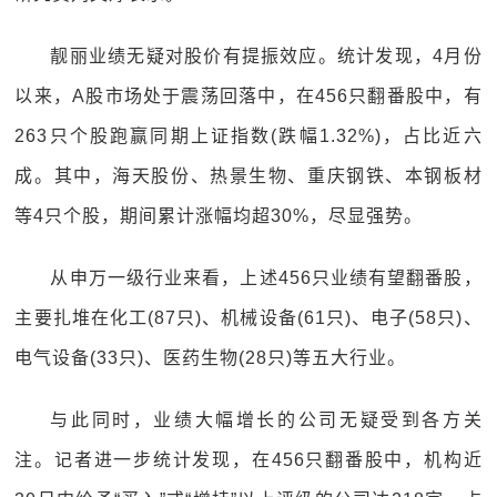
靓丽业绩无疑对股价有提振效应。统计发现，4月份
以来，A股市场处于震荡回落中，在456只翻番股中，有
263只个股跑赢同期上证指数(跌幅1.32%)，占比近六
成。其中，海天股份、热景生物、重庆钢铁、本钢板材
等4只个股，期间累计涨幅均超30%，尽显强势。
从申万一级行业来看，上述456只业绩有望翻番股，
主要扎堆在化工(87只)、机械设备(61只)、电子(58只)、
电气设备(33只)、医药生物(28只)等五大行业。
与此同时，业绩大幅增长的公司无疑受到各方关
注。记者进一步统计发现，在456只翻番股中，机构近