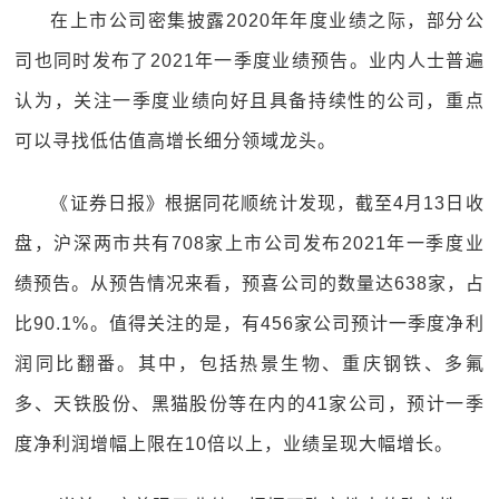
在上市公司密集披露2020年年度业绩之际，部分公
司也同时发布了2021年一季度业绩预告。业内人士普遍
认为，关注一季度业绩向好且具备持续性的公司，重点
可以寻找低估值高增长细分领域龙头。
《证券日报》根据同花顺统计发现，截至4月13日收
盘，沪深两市共有708家上市公司发布2021年一季度业
绩预告。从预告情况来看，预喜公司的数量达638家，占
比90.1%。值得关注的是，有456家公司预计一季度净利
润同比翻番。其中，包括热景生物、重庆钢铁、多氟
多、天铁股份、黑猫股份等在内的41家公司，预计一季
度净利润增幅上限在10倍以上，业绩呈现大幅增长。