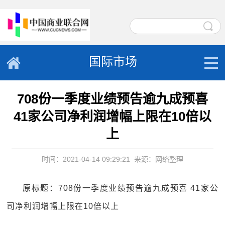
国际市场
708份一季度业绩预告逾九成预喜
41家公司净利润增幅上限在10倍以
上
时间：2021-04-14 09:29:21
来源：网络整理
原标题：708份一季度业绩预告逾九成预喜 41家公
司净利润增幅上限在10倍以上