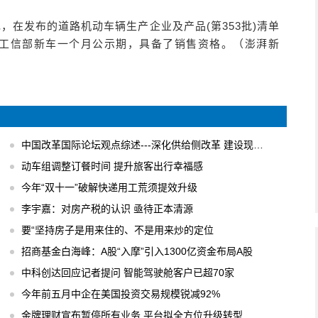
，在发布的道路机动车辆生产企业及产品(第353批)清单
通过工信部新车一个月公示期，具备了销售资格。（澎湃新
中国改革国际论坛观点综述---深化供给侧改革 建设现代化经济体系
动车组调整订餐时间 提升旅客出行幸福感
今年“双十一”破解快递用工荒须提效升级
李宇嘉：对房产税的认识 亟待正本清源
要“坚持房子是用来住的、不是用来炒的定位
招商基金白海峰：A股“入摩”引入1300亿资金布局A股
中科创达回应记者提问 智能驾驶舱客户已超70家
今年前五月中企在美国投资交易规模锐减92%
金牌理财宣布暂停所有业务 平台拟全方位升级转型