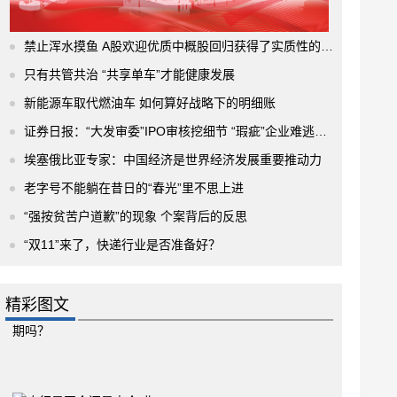
禁止浑水摸鱼 A股欢迎优质中概股回归获得了实质性的进展
只有共管共治 “共享单车”才能健康发展
新能源车取代燃油车 如何算好战略下的明细账
证券日报：“大发审委”IPO审核挖细节 “瑕疵”企业难逃法眼
埃塞俄比亚专家：中国经济是世界经济发展重要推动力
老字号不能躺在昔日的“春光”里不思上进
“强按贫苦户道歉”的现象 个案背后的反思
“双11”来了，快递行业是否准备好？
精彩图文