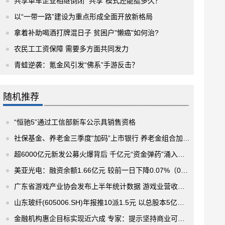
共享单车企业相继倒闭 “共享”模式还能挺多久？
以“一带一路”建设为重点形成全面开放新格局
拿着补助喝酒打牌混日子 贫困户"懒癌"如何治?
农民工工资保障 需要多方面共同发力
青蛙逆袭：氪金风引发“佛系”手游反击？
随机推荐
“恒驰5”通过工信部新车公示具销售资格
社保基金、养老金三季度“加码”上市银行 养老金组合加速布局
超6000亿元新发公募火爆背后 千亿元“资金弹药”涌入股市
美亚光电：融资余额1.66亿元 较前一日下降0.07%（02-26）
广东省游戏产业协会发布上半年统计数据 游戏业营收净利增长下滑
山东玻纤(605006.SH)年报推10派1.5元 以总股本5亿股为基数
金融机构惠企目标实现近六成 专家：提示坚持商业可持续