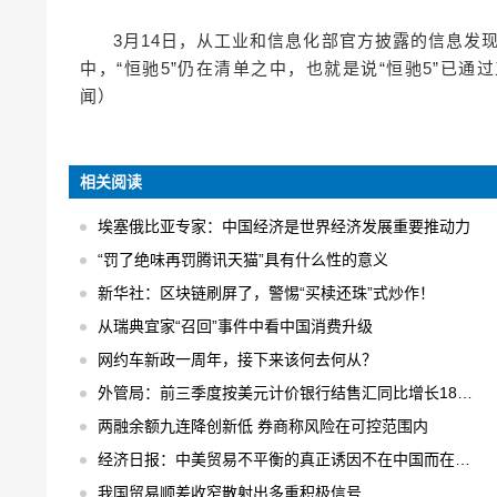
3月14日，从工业和信息化部官方披露的信息发现
中，“恒驰5”仍在清单之中，也就是说“恒驰5”已
闻）
相关阅读
埃塞俄比亚专家：中国经济是世界经济发展重要推动力
“罚了绝味再罚腾讯天猫”具有什么性的意义
新华社：区块链刷屏了，警惕“买椟还珠”式炒作！
从瑞典宜家“召回”事件中看中国消费升级
网约车新政一周年，接下来该何去何从？
外管局：前三季度按美元计价银行结售汇同比增长18% 结售汇逆差下降75%
两融余额九连降创新低 券商称风险在可控范围内
经济日报：中美贸易不平衡的真正诱因不在中国而在美国
我国贸易顺差收窄散射出多重积极信号