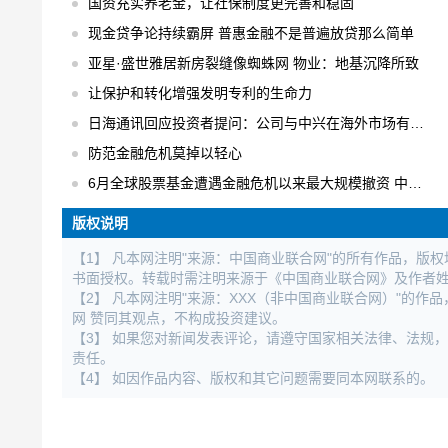
国资充实养老金，让社保制度更完善和稳固
现金贷争论持续霸屏 普惠金融不是普遍放贷那么简单
亚星·盛世雅居新房裂缝像蜘蛛网 物业：地基沉降所致
让保护和转化增强发明专利的生命力
日海通讯回应投资者提问：公司与中兴在海外市场有合作
防范金融危机莫掉以轻心
6月全球股票基金遭遇金融危机以来最大规模撤资 中国不减反增
版权说明
【1】 凡本网注明"来源：中国商业联合网"的所有作品，版
书面授权。转载时需注明来源于《中国商业联合网》及作者
【2】 凡本网注明"来源：XXX（非中国商业联合网）"的
网 赞同其观点，不构成投资建议。
【3】 如果您对新闻发表评论，请遵守国家相关法律、法规
责任。
【4】 如因作品内容、版权和其它问题需要同本网联系的。