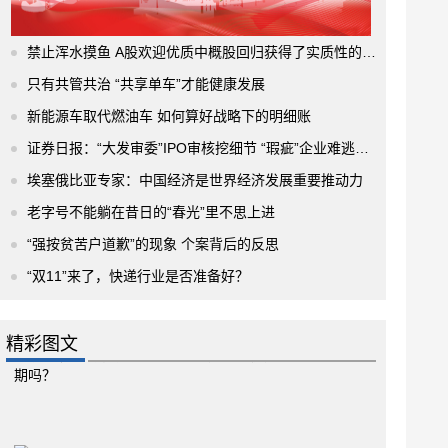
禁止浑水摸鱼 A股欢迎优质中概股回归获得了实质性的进展
只有共管共治 “共享单车”才能健康发展
新能源车取代燃油车 如何算好战略下的明细账
证券日报：“大发审委”IPO审核挖细节 “瑕疵”企业难逃法眼
埃塞俄比亚专家：中国经济是世界经济发展重要推动力
老字号不能躺在昔日的“春光”里不思上进
“强按贫苦户道歉”的现象 个案背后的反思
“双11”来了，快递行业是否准备好？
精彩图文