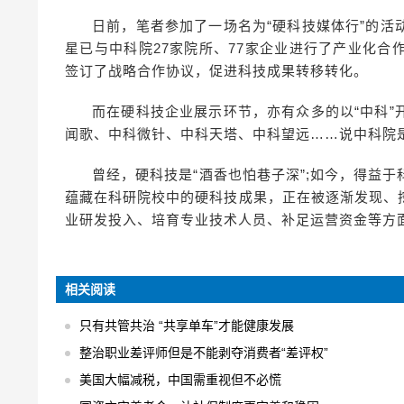
日前，笔者参加了一场名为“硬科技媒体行”的
星已与中科院27家院所、77家企业进行了产业化
签订了战略合作协议，促进科技成果转移转化。
而在硬科技企业展示环节，亦有众多的以“中科
闻歌、中科微针、中科天塔、中科望远……说中科院
曾经，硬科技是“酒香也怕巷子深”;如今，得益
蕴藏在科研院校中的硬科技成果，正在被逐渐发现、
业研发投入、培育专业技术人员、补足运营资金等方
相关阅读
只有共管共治 “共享单车”才能健康发展
整治职业差评师但是不能剥夺消费者“差评权”
美国大幅减税，中国需重视但不必慌