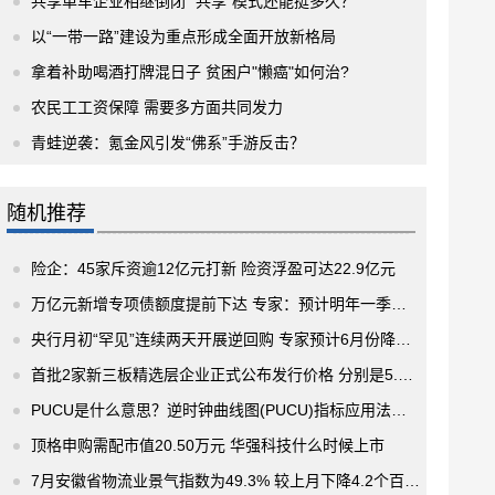
共享单车企业相继倒闭 “共享”模式还能挺多久？
以“一带一路”建设为重点形成全面开放新格局
拿着补助喝酒打牌混日子 贫困户"懒癌"如何治?
农民工工资保障 需要多方面共同发力
青蛙逆袭：氪金风引发“佛系”手游反击？
随机推荐
险企：45家斥资逾12亿元打新 险资浮盈可达22.9亿元
万亿元新增专项债额度提前下达 专家：预计明年一季度发行8200亿元
央行月初“罕见”连续两天开展逆回购 专家预计6月份降准可能性增大
首批2家新三板精选层企业正式公布发行价格 分别是5.45元/股和25.18元/股
PUCU是什么意思？逆时钟曲线图(PUCU)指标应用法则有哪些？
顶格申购需配市值20.50万元 华强科技什么时候上市
7月安徽省物流业景气指数为49.3% 较上月下降4.2个百分点