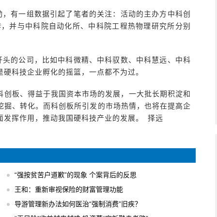
活动，有一组数据引起了笔者的关注：活动的主办方中科创
合作，并与中科院自动化所、中科院工程热物理研究所分别
”开头的公司，比如中科微精、中科驭数、中科慧远、中科
是硬科技企业孵化的摇篮，一点都不为过。
于科创板、得益于我国资本市场的发展，一大批长期积淀和
挖掘、转化。而科创板所引发的市场热情，也将在提高企
面发挥作用，推动我国硬科技产业的发展。 择远
“强按贫苦户道歉”的现象 个案背后的反思
王和：重新审视保险的财富管理功能
导游管理新办法如何医治“强制消费”旧疾？