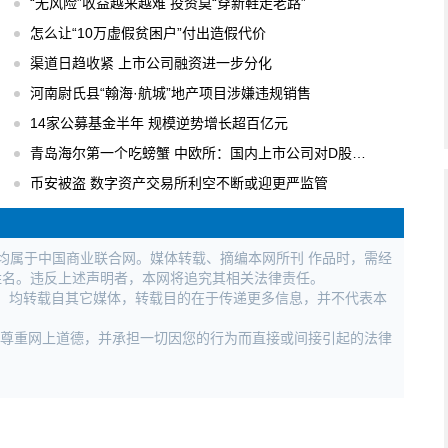
“无风险”收益越来越难 投资莫“穿新鞋走老路”
怎么让“10万虚假贫困户”付出造假代价
渠道日趋收紧 上市公司融资进一步分化
河南尉氏县“翰海·航城”地产项目涉嫌违规销售
14家公募基金半年 规模逆势增长超百亿元
青岛海尔第一个吃螃蟹 中欧所：国内上市公司对D股关注度逐步升温
币安被盗 数字资产交易所利空不断或迎更严监管
权均属于中国商业联合网。媒体转载、摘编本网所刊 作品时，需经
姓名。违反上述声明者，本网将追究其相关法律责任。
作品，均转载自其它媒体，转载目的在于传递更多信息，并不代表本
，尊重网上道德，并承担一切因您的行为而直接或间接引起的法律